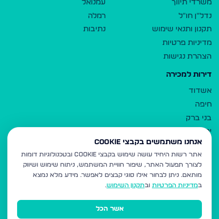
משרדי תיווך
עמנואל
נדל"ן חו"ל
רמלה
תקנון ותנאי שימוש
נתיבות
מדיניות פרטיות
הצהרת נגישות
דירות למכירה
אשדוד
חיפה
בני ברק
ירושלים
אנחנו משתמשים בקבצי Cookie
אלעד
אתר רשות היחיד עושה שימוש בקבצי Cookie ובטכנולוגיות דומות
גבעת זאב
לצורך תפעול האתר, שיפור חוויית המשתמש, ניתוח שימוש ושיווק
בית שמש
מותאם.
ניתן לבחור אילו סוגי קבצים לאפשר. מידע מלא נמצא
רכסים
ב
מדיניות הפרטיות
וב
תקנון השימוש
.
מודיעין עילית
אשר הכל
ביתר עילית