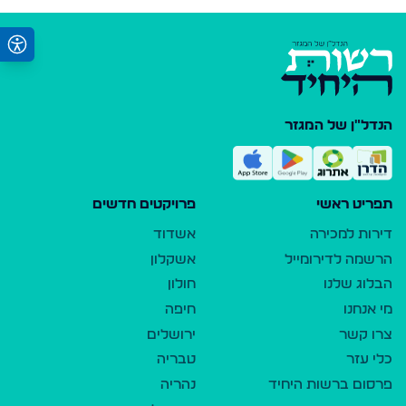
הנדל"ן של המגזר
תפריט ראשי
פרויקטים חדשים
דירות למכירה
אשדוד
הרשמה לדירומייל
אשקלון
הבלוג שלנו
חולון
מי אנחנו
חיפה
צרו קשר
ירושלים
כלי עזר
טבריה
פרסום ברשות היחיד
נהריה