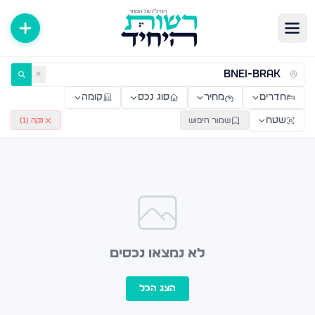
ירות למכירה ולהשכרה — רשות היחיד
✕
חדרים
מחיר
סוג נכס
קומה
שטח
שמור חיפוש
נקה (
1
)
לא נמצאו נכסים
הצג הכל