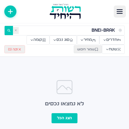
ירות למכירה ולהשכרה — רשות היחיד
✕
חדרים
מחיר
סוג נכס
קומה
שטח
שמור חיפוש
נקה (
1
)
לא נמצאו נכסים
הצג הכל