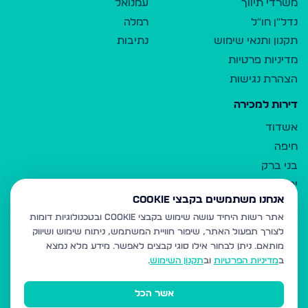
משרדי תיווך
עמנואל
נדל"ן חו"ל
רמלה
תקנון ותנאי שימוש
נתיבות
מדיניות פרטיות
הצהרת נגישות
דירות למכירה
אשדוד
חיפה
בני ברק
ירושלים
אנחנו משתמשים בקבצי Cookie
אלעד
אתר רשות היחיד עושה שימוש בקבצי Cookie ובטכנולוגיות דומות
גבעת זאב
לצורך תפעול האתר, שיפור חוויית המשתמש, ניתוח שימוש ושיווק
בית שמש
מותאם.
ניתן לבחור אילו סוגי קבצים לאפשר. מידע מלא נמצא
רכסים
ב
מדיניות הפרטיות
וב
תקנון השימוש
.
מודיעין עילית
אשר הכל
ביתר עילית