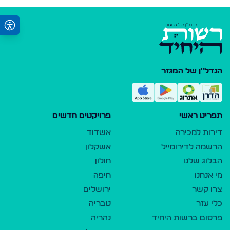
הנדל"ן של המגזר
תפריט ראשי
פרויקטים חדשים
דירות למכירה
אשדוד
הרשמה לדירומייל
אשקלון
הבלוג שלנו
חולון
מי אנחנו
חיפה
צרו קשר
ירושלים
כלי עזר
טבריה
פרסום ברשות היחיד
נהריה