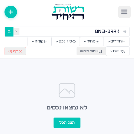
ירות למכירה ולהשכרה — רשות היחיד
✕
חדרים
מחיר
סוג נכס
קומה
שטח
שמור חיפוש
נקה (
1
)
לא נמצאו נכסים
הצג הכל