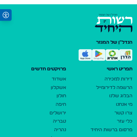
הנדל"ן של המגזר
תפריט ראשי
פרויקטים חדשים
דירות למכירה
אשדוד
הרשמה לדירומייל
אשקלון
הבלוג שלנו
חולון
מי אנחנו
חיפה
צרו קשר
ירושלים
כלי עזר
טבריה
פרסום ברשות היחיד
נהריה