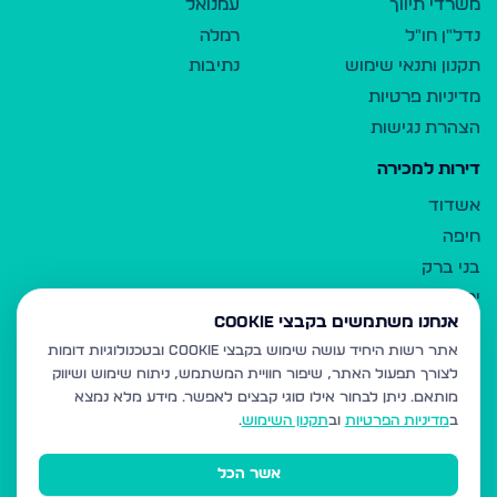
משרדי תיווך
עמנואל
נדל"ן חו"ל
רמלה
תקנון ותנאי שימוש
נתיבות
מדיניות פרטיות
הצהרת נגישות
דירות למכירה
אשדוד
חיפה
בני ברק
ירושלים
אנחנו משתמשים בקבצי Cookie
אלעד
אתר רשות היחיד עושה שימוש בקבצי Cookie ובטכנולוגיות דומות
גבעת זאב
לצורך תפעול האתר, שיפור חוויית המשתמש, ניתוח שימוש ושיווק
בית שמש
מותאם.
ניתן לבחור אילו סוגי קבצים לאפשר. מידע מלא נמצא
רכסים
ב
מדיניות הפרטיות
וב
תקנון השימוש
.
מודיעין עילית
אשר הכל
ביתר עילית