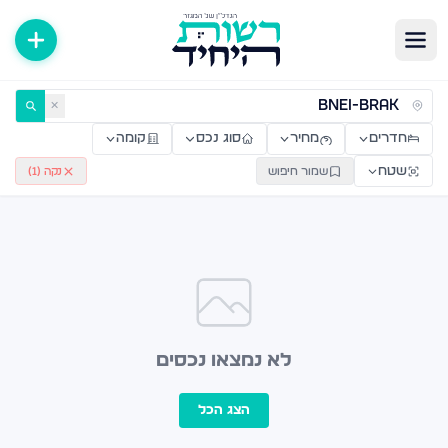
ירות למכירה ולהשכרה — רשות היחיד
✕
חדרים
מחיר
סוג נכס
קומה
שטח
שמור חיפוש
נקה (
1
)
לא נמצאו נכסים
הצג הכל