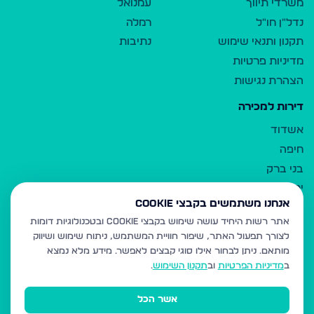
משרדי תיווך
עמנואל
נדל"ן חו"ל
רמלה
תקנון ותנאי שימוש
נתיבות
מדיניות פרטיות
הצהרת נגישות
דירות למכירה
אשדוד
חיפה
בני ברק
ירושלים
אנחנו משתמשים בקבצי Cookie
אלעד
אתר רשות היחיד עושה שימוש בקבצי Cookie ובטכנולוגיות דומות
גבעת זאב
לצורך תפעול האתר, שיפור חוויית המשתמש, ניתוח שימוש ושיווק
בית שמש
מותאם.
ניתן לבחור אילו סוגי קבצים לאפשר. מידע מלא נמצא
רכסים
ב
מדיניות הפרטיות
וב
תקנון השימוש
.
מודיעין עילית
אשר הכל
ביתר עילית