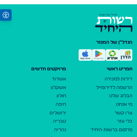
הנדל"ן של המגזר
תפריט ראשי
פרויקטים חדשים
דירות למכירה
אשדוד
הרשמה לדירומייל
אשקלון
הבלוג שלנו
חולון
מי אנחנו
חיפה
צרו קשר
ירושלים
כלי עזר
טבריה
פרסום ברשות היחיד
נהריה