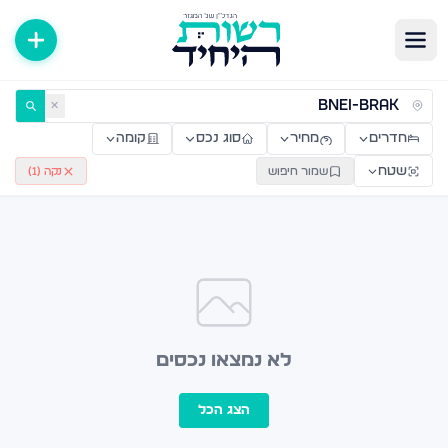
ירות למכירה ולהשכרה — רשות היחיד
✕
חדרים
מחיר
סוג נכס
קומה
שטח
שמור חיפוש
נקה (
1
)
לא נמצאו נכסים
הצג הכל