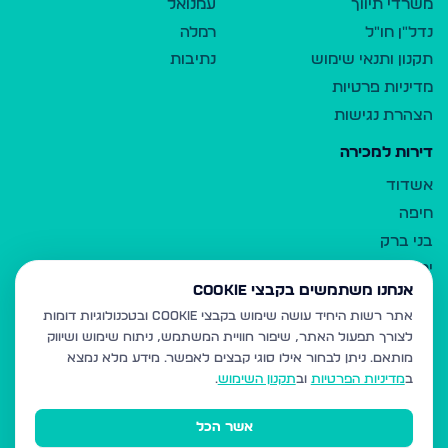
משרדי תיווך
עמנואל
נדל"ן חו"ל
רמלה
תקנון ותנאי שימוש
נתיבות
מדיניות פרטיות
הצהרת נגישות
דירות למכירה
אשדוד
חיפה
בני ברק
ירושלים
אנחנו משתמשים בקבצי Cookie
אלעד
אתר רשות היחיד עושה שימוש בקבצי Cookie ובטכנולוגיות דומות
גבעת זאב
לצורך תפעול האתר, שיפור חוויית המשתמש, ניתוח שימוש ושיווק
בית שמש
מותאם.
ניתן לבחור אילו סוגי קבצים לאפשר. מידע מלא נמצא
רכסים
ב
מדיניות הפרטיות
וב
תקנון השימוש
.
מודיעין עילית
אשר הכל
ביתר עילית