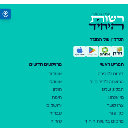
הנדל"ן של המגזר
תפריט ראשי
פרויקטים חדשים
דירות למכירה
אשדוד
הרשמה לדירומייל
אשקלון
הבלוג שלנו
חולון
מי אנחנו
חיפה
צרו קשר
ירושלים
כלי עזר
טבריה
פרסום ברשות היחיד
נהריה