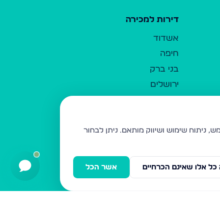
דירות למכירה
אשדוד
חיפה
בני ברק
ירושלים
אלעד
גבעת זאב
בית שמש
ניתן לבחור
רכסים
מודיעין עילית
כל אלו שאינם הכרחיים
אשר הכל
ביתר עילית