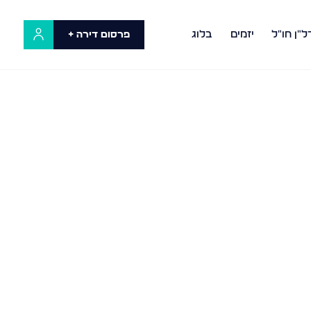
ל"ן חו"ל
יזמים
בלוג
פרסום דירה +