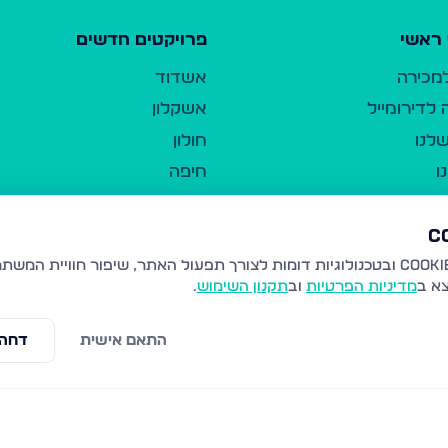
ראשי
פרויקטים חדשים
למכירה
אשדוד
לדירומייל
אשקלון
לנו
חולון
ו
חיפה
ר
ירושלים
טבריה
ברשות היחיד
נהריה
צא ב
מדיניות הפרטיות
וב
תקנון השימוש
.
יווך
עמנואל
ו"ל
רמלה
התאם אישית
דחה 
תנאי שימוש
נתיבות
 פרטיות
נגישות