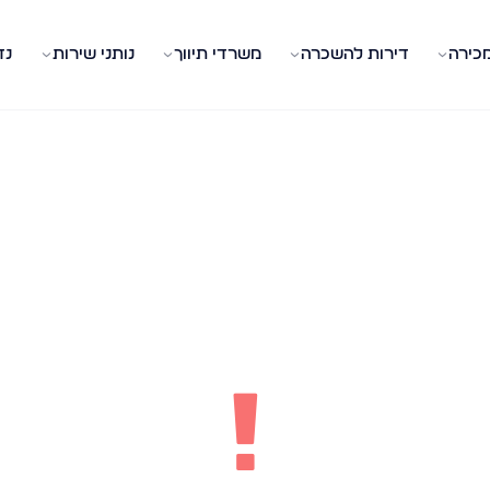
מכירה
דירות להשכרה
משרדי תיווך
נותני שירות
נד
!