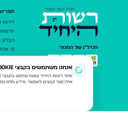
תפריט 
דירות 
הרשמה 
הבלוג ש
הנדל"ן של המגזר
מי אנחנ
צרו קש
כלי עזר
אנחנו משתמשים בקבצי Cookie
פרסום 
אתר רשות היחיד עושה שימוש בקבצי Cookie ובטכנולוגיות דומות לצורך תפעול האתר, שיפור חוויית המשתמש, ניתוח שימוש ושיווק מותאם.
אילו סוגי קבצים לאפשר. מידע מלא נמ
משרדי ת
נדל"ן ח
תקנון ו
מדיניות
הצהרת 