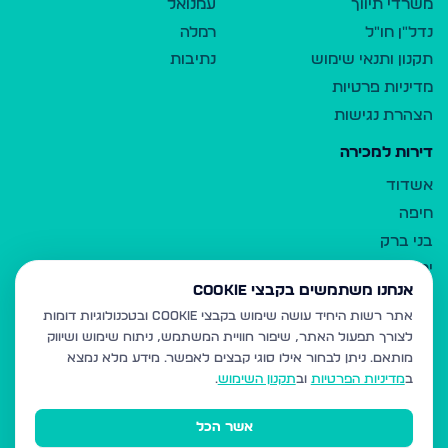
משרדי תיווך
עמנואל
נדל"ן חו"ל
רמלה
תקנון ותנאי שימוש
נתיבות
מדיניות פרטיות
הצהרת נגישות
דירות למכירה
אשדוד
חיפה
בני ברק
ירושלים
אנחנו משתמשים בקבצי Cookie
אלעד
אתר רשות היחיד עושה שימוש בקבצי Cookie ובטכנולוגיות דומות
גבעת זאב
לצורך תפעול האתר, שיפור חוויית המשתמש, ניתוח שימוש ושיווק
בית שמש
מותאם.
ניתן לבחור אילו סוגי קבצים לאפשר. מידע מלא נמצא
רכסים
ב
מדיניות הפרטיות
וב
תקנון השימוש
.
מודיעין עילית
אשר הכל
ביתר עילית