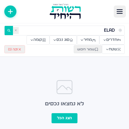
ירות למכירה ולהשכרה — רשות היחיד
✕
חדרים
מחיר
סוג נכס
קומה
שטח
שמור חיפוש
נקה (
1
)
לא נמצאו נכסים
הצג הכל