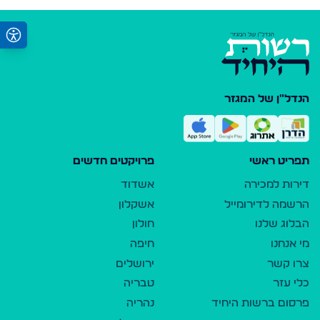
הנדל"ן של המגזר
תפריט ראשי
פרויקטים חדשים
דירות למכירה
אשדוד
הרשמה לדירומייל
אשקלון
הבלוג שלנו
חולון
מי אנחנו
חיפה
צרו קשר
ירושלים
כלי עזר
טבריה
פרסום ברשות היחיד
נהריה