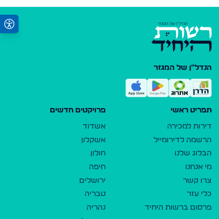
הנדל"ן של המגזר
תפריט ראשי
פרויקטים חדשים
דירות למכירה
אשדוד
הרשמה לדירומייל
אשקלון
הבלוג שלנו
חולון
מי אנחנו
חיפה
צרו קשר
ירושלים
כלי עזר
טבריה
פרסום ברשות היחיד
נהריה