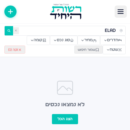
ירות למכירה ולהשכרה — רשות היחיד
✕
חדרים
מחיר
סוג נכס
קומה
שטח
שמור חיפוש
נקה (
1
)
לא נמצאו נכסים
הצג הכל