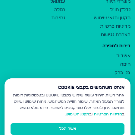
משרדי תיווך
עמנואל
נדל"ן חו"ל
רמלה
תקנון ותנאי שימוש
נתיבות
מדיניות פרטיות
הצהרת נגישות
דירות למכירה
אשדוד
חיפה
בני ברק
ירושלים
אנחנו משתמשים בקבצי Cookie
אלעד
אתר רשות היחיד עושה שימוש בקבצי Cookie ובטכנולוגיות דומות
גבעת זאב
לצורך תפעול האתר, שיפור חוויית המשתמש, ניתוח שימוש ושיווק
בית שמש
מותאם.
ניתן לבחור אילו סוגי קבצים לאפשר. מידע מלא נמצא
רכסים
ב
מדיניות הפרטיות
וב
תקנון השימוש
.
מודיעין עילית
אשר הכל
ביתר עילית