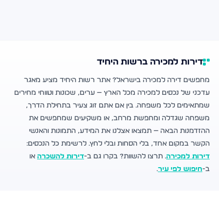
דירות למכירה ברשות היחיד
מחפשים דירה למכירה בישראל? אתר רשות היחיד מציע מאגר
עדכני של נכסים למכירה מכל הארץ — ערים, שכונות וטווחי מחירים
שמתאימים לכל משפחה. בין אם אתם זוג צעיר בתחילת הדרך,
משפחה שגדלה ומחפשת מרחב, או משקיעים שמחפשים את
ההזדמנות הבאה — תמצאו אצלנו את המידע, התמונות והאנשי
הקשר במקום אחד, בלי הסחות ובלי לחץ. לרשימת כל הנכסים:
דירות למכירה
. תרצו להשוות? בקרו גם ב-
דירות להשכרה
או
ב-
חיפוש לפי עיר
.