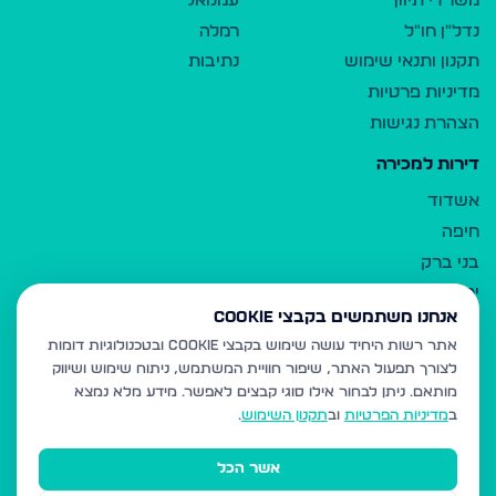
משרדי תיווך
עמנואל
נדל"ן חו"ל
רמלה
תקנון ותנאי שימוש
נתיבות
מדיניות פרטיות
הצהרת נגישות
דירות למכירה
אשדוד
חיפה
בני ברק
ירושלים
אנחנו משתמשים בקבצי Cookie
אלעד
אתר רשות היחיד עושה שימוש בקבצי Cookie ובטכנולוגיות דומות
גבעת זאב
לצורך תפעול האתר, שיפור חוויית המשתמש, ניתוח שימוש ושיווק
בית שמש
מותאם.
ניתן לבחור אילו סוגי קבצים לאפשר. מידע מלא נמצא
רכסים
ב
מדיניות הפרטיות
וב
תקנון השימוש
.
מודיעין עילית
אשר הכל
ביתר עילית