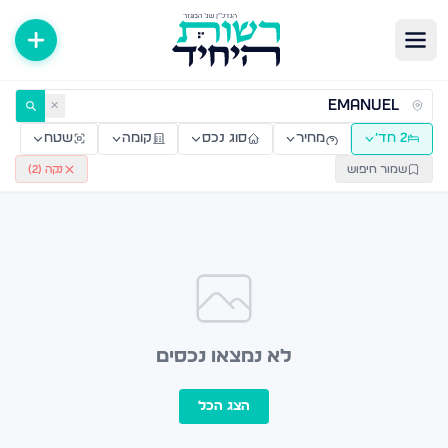
ירות למכירה ולהשכרה — רשות היחיד
✕
2 חד׳
מחיר
סוג נכס
קומה
שטח
שמור חיפוש
נקה (
2
)
לא נמצאו נכסים
הצג הכל