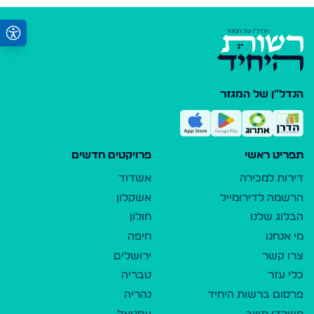
הנדל"ן של המגזר
תפריט ראשי
פרויקטים חדשים
דירות למכירה
אשדוד
הרשמה לדירומייל
אשקלון
הבלוג שלנו
חולון
מי אנחנו
חיפה
צרו קשר
ירושלים
כלי עזר
טבריה
פרסום ברשות היחיד
נהריה