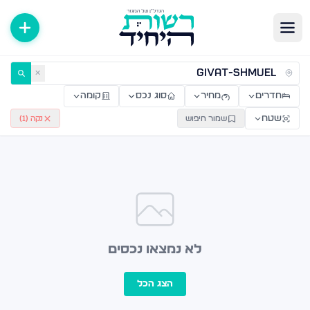
ירות למכירה ולהשכרה — רשות היחיד
✕
חדרים
מחיר
סוג נכס
קומה
שטח
שמור חיפוש
נקה (
1
)
לא נמצאו נכסים
הצג הכל