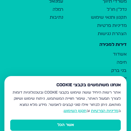
משרדי תיווך
עמנואל
נדל"ן חו"ל
רמלה
תקנון ותנאי שימוש
נתיבות
מדיניות פרטיות
הצהרת נגישות
דירות למכירה
אשדוד
חיפה
בני ברק
ירושלים
אנחנו משתמשים בקבצי Cookie
אלעד
אתר רשות היחיד עושה שימוש בקבצי Cookie ובטכנולוגיות דומות
גבעת זאב
לצורך תפעול האתר, שיפור חוויית המשתמש, ניתוח שימוש ושיווק
בית שמש
מותאם.
ניתן לבחור אילו סוגי קבצים לאפשר. מידע מלא נמצא
רכסים
ב
מדיניות הפרטיות
וב
תקנון השימוש
.
מודיעין עילית
אשר הכל
ביתר עילית