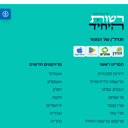
הנדל"ן של המגזר
תפריט ראשי
פרויקטים חדשים
דירות למכירה
אשדוד
הרשמה לדירומייל
אשקלון
הבלוג שלנו
חולון
מי אנחנו
חיפה
צרו קשר
ירושלים
כלי עזר
טבריה
פרסום ברשות היחיד
נהריה