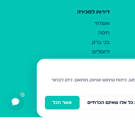
דירות למכירה
אשדוד
חיפה
בני ברק
ירושלים
אלעד
גבעת זאב
בית שמש
ניתן לבחור
רכסים
מודיעין עילית
כל אלו שאינם הכרחיים
אשר הכל
ביתר עילית