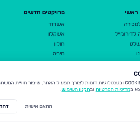
ראשי
פרויקטים חדשים
למכירה
אשדוד
לדירומייל
אשקלון
לנו
חולון
ו
חיפה
ר
ירושלים
טבריה
ברשות היחיד
נהריה
צא ב
מדיניות הפרטיות
וב
תקנון השימוש
.
יווך
עמנואל
ו"ל
רמלה
התאם אישית
דחה 
תנאי שימוש
נתיבות
 פרטיות
נגישות