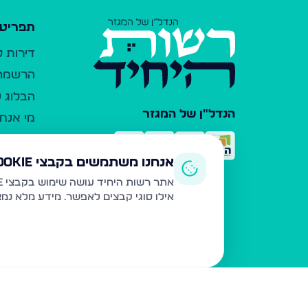
תפריט 
דירות 
הרשמה 
הבלוג ש
הנדל"ן של המגזר
מי אנחנ
צרו קש
כלי עזר
אנחנו משתמשים בקבצי Cookie
פרסום 
אתר רשות היחיד עושה שימוש בקבצי Cookie ובטכנולוגיות דומות לצורך תפעול האתר, שיפור חוויית המשתמש, ניתוח שימוש ושיווק מותאם.
אילו סוגי קבצים לאפשר. מידע מלא נמ
משרדי ת
נדל"ן ח
תקנון ו
מדיניות
הצהרת 