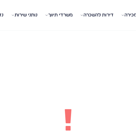
מכירה
דירות להשכרה
משרדי תיווך
נותני שירות
נד
!