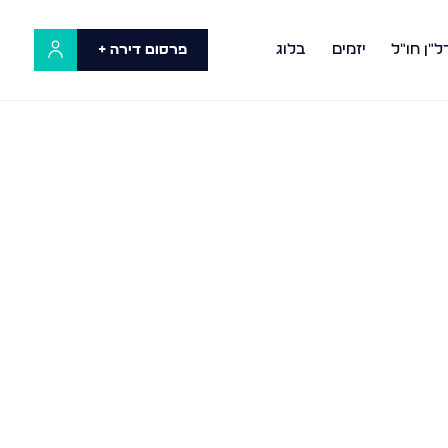
ל"ן חו"ל
יזמים
בלוג
פרסום דירה +