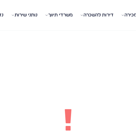
מכירה
דירות להשכרה
משרדי תיווך
נותני שירות
נד
!