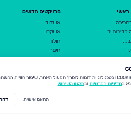
ראשי
פרויקטים חדשים
למכירה
אשדוד
לדירומייל
אשקלון
לנו
חולון
ו
חיפה
ר
ירושלים
טבריה
ברשות היחיד
נהריה
צא ב
מדיניות הפרטיות
וב
תקנון השימוש
.
יווך
עמנואל
ו"ל
רמלה
התאם אישית
דחה 
תנאי שימוש
נתיבות
 פרטיות
נגישות