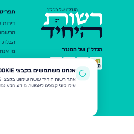
תפריט 
דירות 
הרשמה 
הבלוג ש
הנדל"ן של המגזר
מי אנחנ
צרו קש
כלי עזר
אנחנו משתמשים בקבצי Cookie
פרסום 
אתר רשות היחיד עושה שימוש בקבצי Cookie ובטכנולוגיות דומות לצורך תפעול האתר, שיפור חוויית המשתמש, ניתוח שימוש ושיווק מותאם.
אילו סוגי קבצים לאפשר. מידע מלא נמ
משרדי ת
נדל"ן ח
תקנון ו
מדיניות
הצהרת 