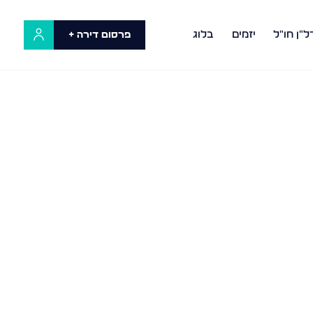
ל"ן חו"ל
יזמים
בלוג
פרסום דירה +