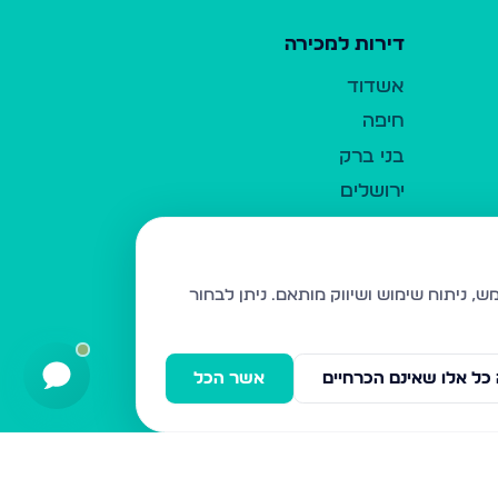
דירות למכירה
אשדוד
חיפה
בני ברק
ירושלים
אלעד
גבעת זאב
בית שמש
ניתן לבחור
רכסים
מודיעין עילית
כל אלו שאינם הכרחיים
אשר הכל
ביתר עילית