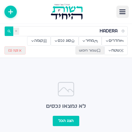
ירות למכירה ולהשכרה — רשות היחיד
✕
חדרים
מחיר
סוג נכס
קומה
שטח
שמור חיפוש
נקה (
1
)
לא נמצאו נכסים
הצג הכל