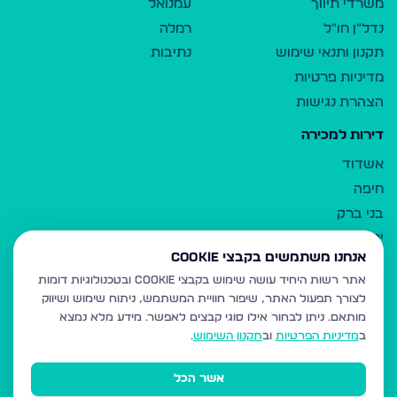
משרדי תיווך
עמנואל
נדל"ן חו"ל
רמלה
תקנון ותנאי שימוש
נתיבות
מדיניות פרטיות
הצהרת נגישות
דירות למכירה
אשדוד
חיפה
בני ברק
ירושלים
אנחנו משתמשים בקבצי Cookie
אלעד
אתר רשות היחיד עושה שימוש בקבצי Cookie ובטכנולוגיות דומות
גבעת זאב
לצורך תפעול האתר, שיפור חוויית המשתמש, ניתוח שימוש ושיווק
בית שמש
מותאם.
ניתן לבחור אילו סוגי קבצים לאפשר. מידע מלא נמצא
רכסים
ב
מדיניות הפרטיות
וב
תקנון השימוש
.
מודיעין עילית
אשר הכל
ביתר עילית