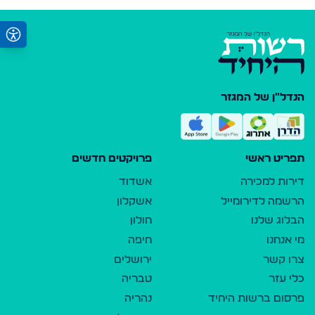
הנדל"ן של המגזר
תפריט ראשי
פרויקטים חדשים
דירות למכירה
אשדוד
הרשמה לדירומייל
אשקלון
הבלוג שלנו
חולון
מי אנחנו
חיפה
צרו קשר
ירושלים
כלי עזר
טבריה
פרסום ברשות היחיד
נהריה