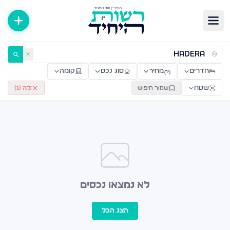
ירות למכירה ולהשכרה — רשות היחיד
✕
חדרים
מחיר
סוג נכס
קומה
שטח
שמור חיפוש
נקה (
1
)
לא נמצאו נכסים
הצג הכל