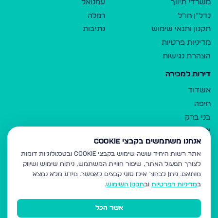
משרדי תיווך
עמנואל
נדל"ן חו"ל
רמלה
תקנון ותנאי שימוש
נתיבות
מדיניות פרטיות
הצהרת נגישות
דירות למכירה
אשדוד
חיפה
בני ברק
ירושלים
אנחנו משתמשים בקבצי Cookie
אלעד
אתר רשות היחיד עושה שימוש בקבצי Cookie ובטכנולוגיות דומות
גבעת זאב
לצורך תפעול האתר, שיפור חוויית המשתמש, ניתוח שימוש ושיווק
בית שמש
מותאם.
ניתן לבחור אילו סוגי קבצים לאפשר. מידע מלא נמצא
רכסים
ב
מדיניות הפרטיות
וב
תקנון השימוש
.
מודיעין עילית
אשר הכל
ביתר עילית