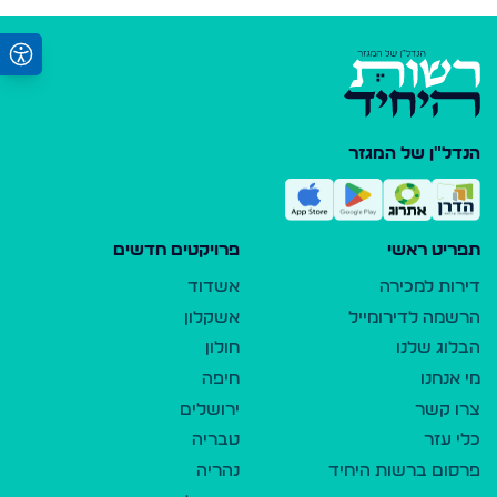
הנדל"ן של המגזר
תפריט ראשי
פרויקטים חדשים
דירות למכירה
אשדוד
הרשמה לדירומייל
אשקלון
הבלוג שלנו
חולון
מי אנחנו
חיפה
צרו קשר
ירושלים
כלי עזר
טבריה
פרסום ברשות היחיד
נהריה