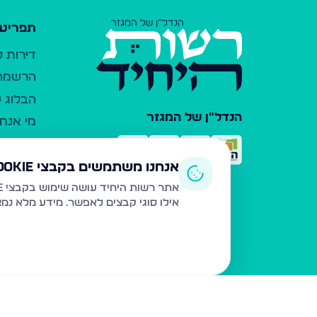
תפריט 
דירות 
הרשמה 
הבלוג ש
הנדל"ן של המגזר
מי אנחנ
צרו קש
כלי עזר
אנחנו משתמשים בקבצי Cookie
פרסום 
אתר רשות היחיד עושה שימוש בקבצי Cookie ובטכנולוגיות דומות לצורך תפעול האתר, שיפור חוויית המשתמש, ניתוח שימוש ושיווק מותאם.
אילו סוגי קבצים לאפשר. מידע מלא נמ
משרדי ת
נדל"ן ח
תקנון ו
מדיניות
הצהרת 