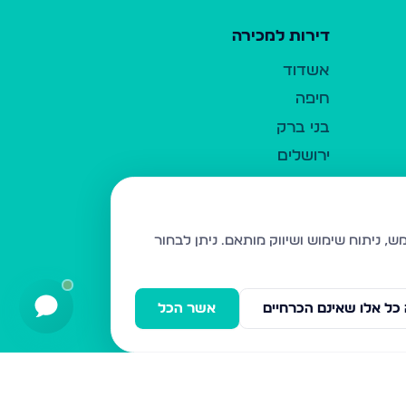
דירות למכירה
אשדוד
חיפה
בני ברק
ירושלים
אלעד
גבעת זאב
בית שמש
ניתן לבחור
רכסים
מודיעין עילית
כל אלו שאינם הכרחיים
אשר הכל
ביתר עילית