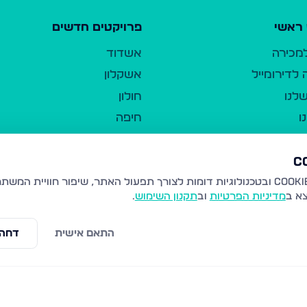
ראשי
פרויקטים חדשים
למכירה
אשדוד
לדירומייל
אשקלון
לנו
חולון
ו
חיפה
ר
ירושלים
טבריה
ברשות היחיד
נהריה
צא ב
מדיניות הפרטיות
וב
תקנון השימוש
.
יווך
עמנואל
ו"ל
רמלה
התאם אישית
דחה 
תנאי שימוש
נתיבות
 פרטיות
נגישות