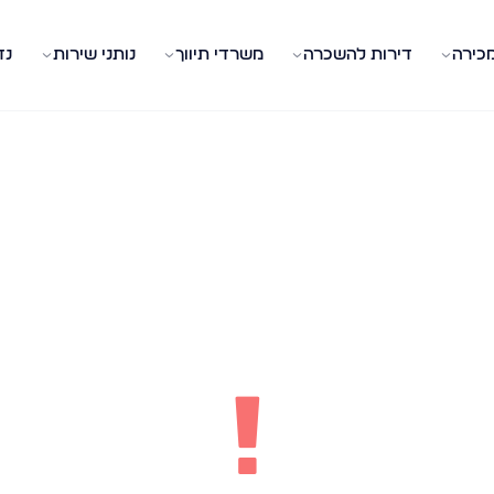
מכירה
דירות להשכרה
משרדי תיווך
נותני שירות
נד
!