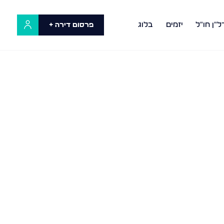
ל"ן חו"ל
יזמים
בלוג
פרסום דירה +