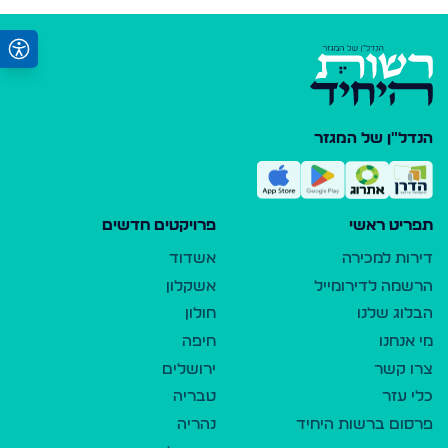
הנדל"ן של המגזר
תפריט ראשי
פרויקטים חדשים
דירות למכירה
אשדוד
הרשמה לדירומייל
אשקלון
הבלוג שלנו
חולון
מי אנחנו
חיפה
צרו קשר
ירושלים
כלי עזר
טבריה
פרסום ברשות היחיד
נהריה