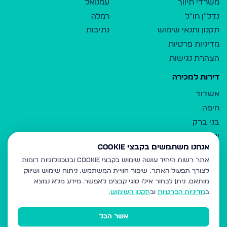
משרדי תיווך
עמנואל
נדל"ן חו"ל
רמלה
תקנון ותנאי שימוש
נתיבות
מדיניות פרטיות
הצהרת נגישות
דירות למכירה
אשדוד
חיפה
בני ברק
ירושלים
אנחנו משתמשים בקבצי Cookie
אלעד
אתר רשות היחיד עושה שימוש בקבצי Cookie ובטכנולוגיות דומות
גבעת זאב
לצורך תפעול האתר, שיפור חוויית המשתמש, ניתוח שימוש ושיווק
בית שמש
מותאם.
ניתן לבחור אילו סוגי קבצים לאפשר. מידע מלא נמצא
רכסים
ב
מדיניות הפרטיות
וב
תקנון השימוש
.
מודיעין עילית
אשר הכל
ביתר עילית