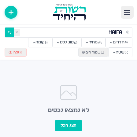
ירות למכירה ולהשכרה — רשות היחיד
✕
חדרים
מחיר
סוג נכס
קומה
שטח
שמור חיפוש
נקה (
1
)
לא נמצאו נכסים
הצג הכל