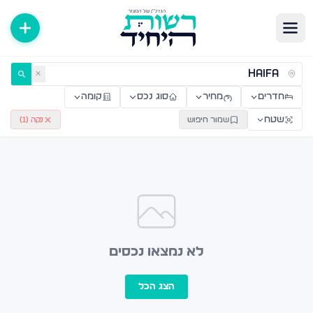
ירות למכירה ולהשכרה — רשות היחיד
✕
חדרים
מחיר
סוג נכס
קומה
שטח
שמור חיפוש
נקה (
1
)
לא נמצאו נכסים
הצג הכל