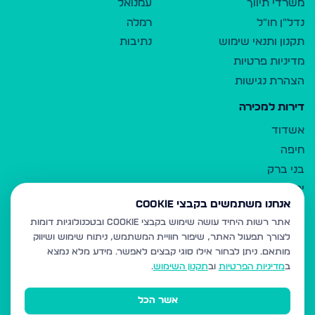
משרדי תיווך
עמנואל
נדל"ן חו"ל
רמלה
תקנון ותנאי שימוש
נתיבות
מדיניות פרטיות
הצהרת נגישות
דירות למכירה
אשדוד
חיפה
בני ברק
ירושלים
אנחנו משתמשים בקבצי Cookie
אלעד
אתר רשות היחיד עושה שימוש בקבצי Cookie ובטכנולוגיות דומות
גבעת זאב
לצורך תפעול האתר, שיפור חוויית המשתמש, ניתוח שימוש ושיווק
בית שמש
מותאם.
ניתן לבחור אילו סוגי קבצים לאפשר. מידע מלא נמצא
רכסים
ב
מדיניות הפרטיות
וב
תקנון השימוש
.
מודיעין עילית
אשר הכל
ביתר עילית