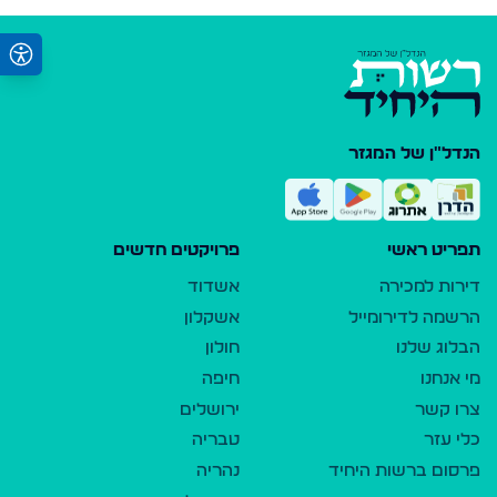
הנדל"ן של המגזר
תפריט ראשי
פרויקטים חדשים
דירות למכירה
אשדוד
הרשמה לדירומייל
אשקלון
הבלוג שלנו
חולון
מי אנחנו
חיפה
צרו קשר
ירושלים
כלי עזר
טבריה
פרסום ברשות היחיד
נהריה