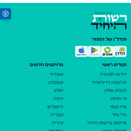
הנדל"ן של המגזר
תפריט ראשי
פרויקטים חדשים
דירות למכירה
אשדוד
הרשמה לדירומייל
אשקלון
הבלוג שלנו
חולון
מי אנחנו
חיפה
צרו קשר
ירושלים
כלי עזר
טבריה
פרסום ברשות היחיד
נהריה