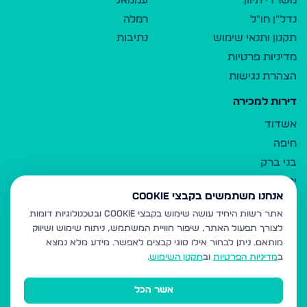
משרדי תיווך
עמנואל
נדל"ן חו"ל
רמלה
תקנון ותנאי שימוש
נתיבות
מדיניות פרטיות
הצהרת נגישות
דירות למכירה
אשדוד
חיפה
בני ברק
ירושלים
אנחנו משתמשים בקבצי Cookie
אלעד
אתר רשות היחיד עושה שימוש בקבצי Cookie ובטכנולוגיות דומות
גבעת זאב
לצורך תפעול האתר, שיפור חוויית המשתמש, ניתוח שימוש ושיווק
בית שמש
מותאם.
ניתן לבחור אילו סוגי קבצים לאפשר. מידע מלא נמצא
רכסים
ב
מדיניות הפרטיות
וב
תקנון השימוש
.
מודיעין עילית
אשר הכל
ביתר עילית