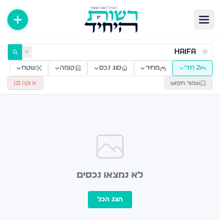
ירות למכירה ולהשכרה — רשות היחיד
✕
2 חד׳
מחיר
סוג נכס
קומה
שטח
שמור חיפוש
נקה (
2
)
לא נמצאו נכסים
הצג הכל