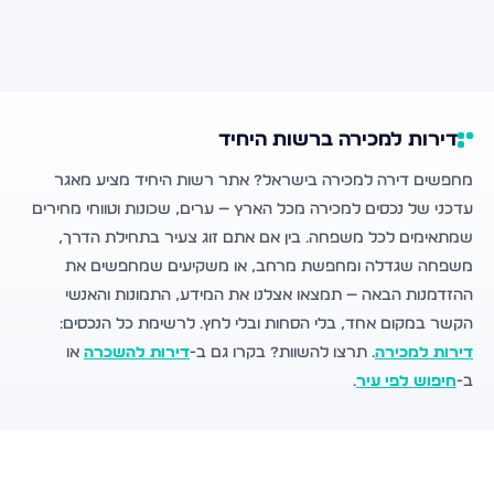
דירות למכירה ברשות היחיד
מחפשים דירה למכירה בישראל? אתר רשות היחיד מציע מאגר
עדכני של נכסים למכירה מכל הארץ — ערים, שכונות וטווחי מחירים
שמתאימים לכל משפחה. בין אם אתם זוג צעיר בתחילת הדרך,
משפחה שגדלה ומחפשת מרחב, או משקיעים שמחפשים את
ההזדמנות הבאה — תמצאו אצלנו את המידע, התמונות והאנשי
הקשר במקום אחד, בלי הסחות ובלי לחץ. לרשימת כל הנכסים:
דירות למכירה
. תרצו להשוות? בקרו גם ב-
דירות להשכרה
או
ב-
חיפוש לפי עיר
.