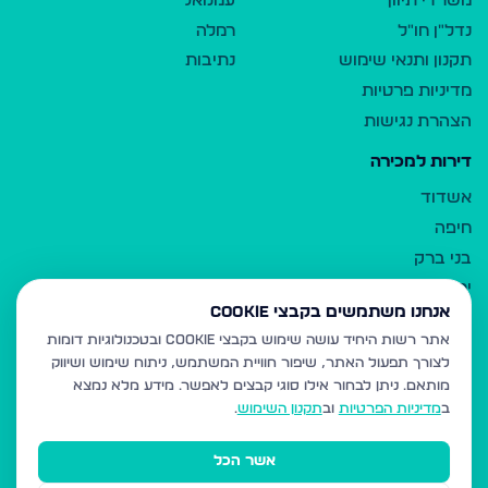
משרדי תיווך
עמנואל
נדל"ן חו"ל
רמלה
תקנון ותנאי שימוש
נתיבות
מדיניות פרטיות
הצהרת נגישות
דירות למכירה
אשדוד
חיפה
בני ברק
ירושלים
אנחנו משתמשים בקבצי Cookie
אלעד
אתר רשות היחיד עושה שימוש בקבצי Cookie ובטכנולוגיות דומות
גבעת זאב
לצורך תפעול האתר, שיפור חוויית המשתמש, ניתוח שימוש ושיווק
בית שמש
מותאם.
ניתן לבחור אילו סוגי קבצים לאפשר. מידע מלא נמצא
רכסים
ב
מדיניות הפרטיות
וב
תקנון השימוש
.
מודיעין עילית
אשר הכל
ביתר עילית