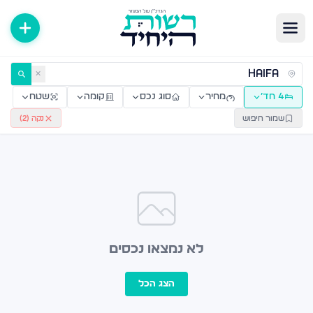
ירות למכירה ולהשכרה — רשות היחיד
✕
4 חד׳
מחיר
סוג נכס
קומה
שטח
שמור חיפוש
נקה (
2
)
לא נמצאו נכסים
הצג הכל