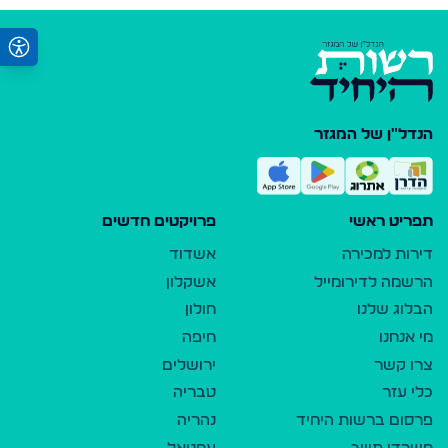
הנדל"ן של המגזר
תפריט ראשי
פרויקטים חדשים
דירות למכירה
אשדוד
הרשמה לדירומייל
אשקלון
הבלוג שלנו
חולון
מי אנחנו
חיפה
צרו קשר
ירושלים
כלי עזר
טבריה
פרסום ברשות היחיד
נהריה