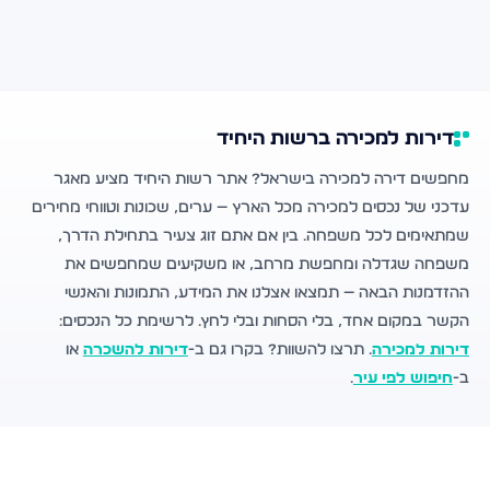
דירות למכירה ברשות היחיד
מחפשים דירה למכירה בישראל? אתר רשות היחיד מציע מאגר
עדכני של נכסים למכירה מכל הארץ — ערים, שכונות וטווחי מחירים
שמתאימים לכל משפחה. בין אם אתם זוג צעיר בתחילת הדרך,
משפחה שגדלה ומחפשת מרחב, או משקיעים שמחפשים את
ההזדמנות הבאה — תמצאו אצלנו את המידע, התמונות והאנשי
הקשר במקום אחד, בלי הסחות ובלי לחץ. לרשימת כל הנכסים:
דירות למכירה
. תרצו להשוות? בקרו גם ב-
דירות להשכרה
או
ב-
חיפוש לפי עיר
.