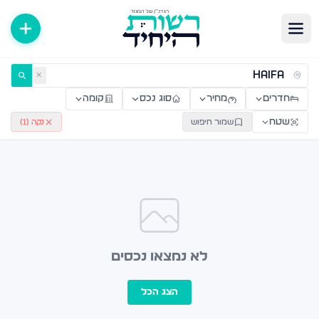
ירות למכירה ולהשכרה — רשות היחיד
✕
חדרים
מחיר
סוג נכס
קומה
שטח
שמור חיפוש
נקה (
1
)
לא נמצאו נכסים
הצג הכל