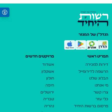
הנדל"ן של המגזר
תפריט ראשי
פרויקטים חדשים
דירות למכירה
אשדוד
הרשמה לדירומייל
אשקלון
הבלוג שלנו
חולון
מי אנחנו
חיפה
צרו קשר
ירושלים
כלי עזר
טבריה
פרסום ברשות היחיד
נהריה