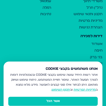
משרדי תיווך
עמנואל
נדל"ן חו"ל
רמלה
תקנון ותנאי שימוש
נתיבות
מדיניות פרטיות
הצהרת נגישות
דירות למכירה
אשדוד
חיפה
בני ברק
ירושלים
אנחנו משתמשים בקבצי Cookie
אלעד
אתר רשות היחיד עושה שימוש בקבצי Cookie ובטכנולוגיות דומות
גבעת זאב
לצורך תפעול האתר, שיפור חוויית המשתמש, ניתוח שימוש ושיווק
בית שמש
מותאם.
ניתן לבחור אילו סוגי קבצים לאפשר. מידע מלא נמצא
רכסים
ב
מדיניות הפרטיות
וב
תקנון השימוש
.
מודיעין עילית
אשר הכל
ביתר עילית