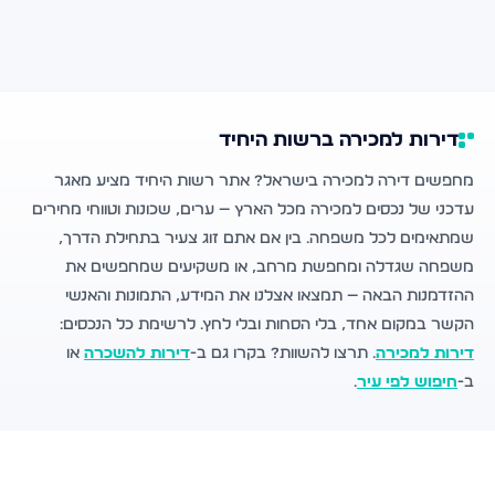
דירות למכירה ברשות היחיד
מחפשים דירה למכירה בישראל? אתר רשות היחיד מציע מאגר
עדכני של נכסים למכירה מכל הארץ — ערים, שכונות וטווחי מחירים
שמתאימים לכל משפחה. בין אם אתם זוג צעיר בתחילת הדרך,
משפחה שגדלה ומחפשת מרחב, או משקיעים שמחפשים את
ההזדמנות הבאה — תמצאו אצלנו את המידע, התמונות והאנשי
הקשר במקום אחד, בלי הסחות ובלי לחץ. לרשימת כל הנכסים:
דירות למכירה
. תרצו להשוות? בקרו גם ב-
דירות להשכרה
או
ב-
חיפוש לפי עיר
.