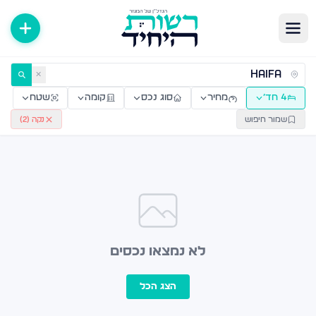
ירות למכירה ולהשכרה — רשות היחיד
✕
4 חד׳
מחיר
סוג נכס
קומה
שטח
שמור חיפוש
נקה (
2
)
לא נמצאו נכסים
הצג הכל