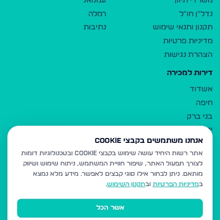
משרדי תיווך
עמנואל
נדל"ן חו"ל
רמלה
תקנון ותנאי שימוש
נתיבות
מדיניות פרטיות
הצהרת נגישות
דירות למכירה
אשדוד
חיפה
בני ברק
ירושלים
אנחנו משתמשים בקבצי Cookie
אלעד
אתר רשות היחיד עושה שימוש בקבצי Cookie ובטכנולוגיות דומות
גבעת זאב
לצורך תפעול האתר, שיפור חוויית המשתמש, ניתוח שימוש ושיווק
בית שמש
מותאם.
ניתן לבחור אילו סוגי קבצים לאפשר. מידע מלא נמצא
רכסים
ב
מדיניות הפרטיות
וב
תקנון השימוש
.
מודיעין עילית
אשר הכל
ביתר עילית