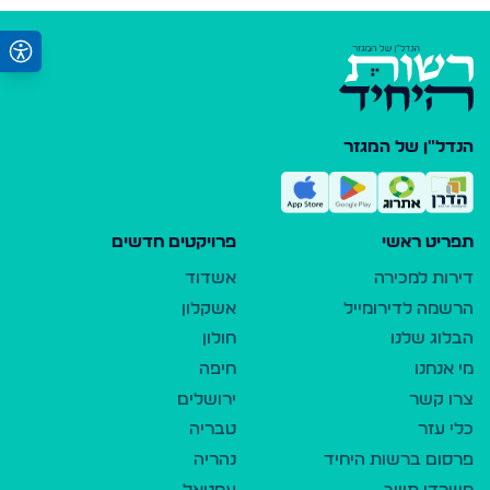
הנדל"ן של המגזר
תפריט ראשי
פרויקטים חדשים
דירות למכירה
אשדוד
הרשמה לדירומייל
אשקלון
הבלוג שלנו
חולון
מי אנחנו
חיפה
צרו קשר
ירושלים
כלי עזר
טבריה
פרסום ברשות היחיד
נהריה