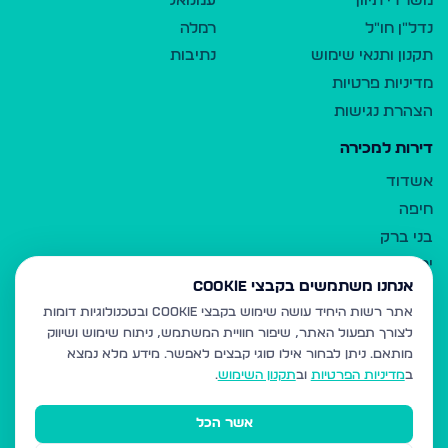
משרדי תיווך
עמנואל
נדל"ן חו"ל
רמלה
תקנון ותנאי שימוש
נתיבות
מדיניות פרטיות
הצהרת נגישות
דירות למכירה
אשדוד
חיפה
בני ברק
ירושלים
אנחנו משתמשים בקבצי Cookie
אלעד
אתר רשות היחיד עושה שימוש בקבצי Cookie ובטכנולוגיות דומות
גבעת זאב
לצורך תפעול האתר, שיפור חוויית המשתמש, ניתוח שימוש ושיווק
בית שמש
מותאם.
ניתן לבחור אילו סוגי קבצים לאפשר. מידע מלא נמצא
רכסים
ב
מדיניות הפרטיות
וב
תקנון השימוש
.
מודיעין עילית
אשר הכל
ביתר עילית