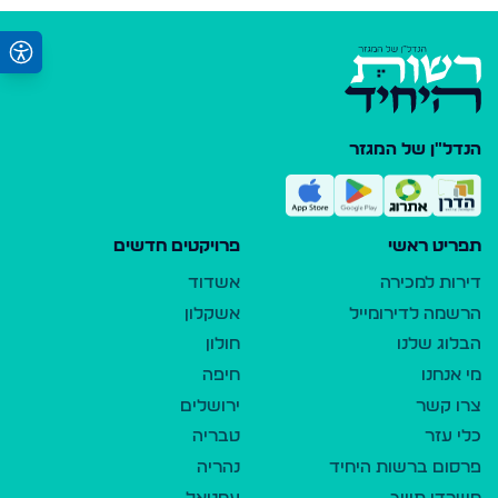
הנדל"ן של המגזר
תפריט ראשי
פרויקטים חדשים
דירות למכירה
אשדוד
הרשמה לדירומייל
אשקלון
הבלוג שלנו
חולון
מי אנחנו
חיפה
צרו קשר
ירושלים
כלי עזר
טבריה
פרסום ברשות היחיד
נהריה