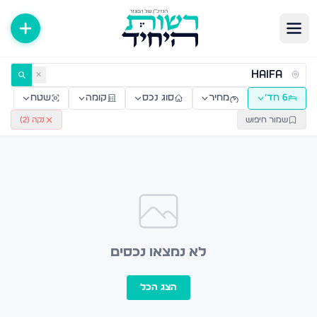
ירות למכירה ולהשכרה — רשות היחיד
✕
6 חד׳
מחיר
סוג נכס
קומה
שטח
שמור חיפוש
נקה (
2
)
לא נמצאו נכסים
הצג הכל