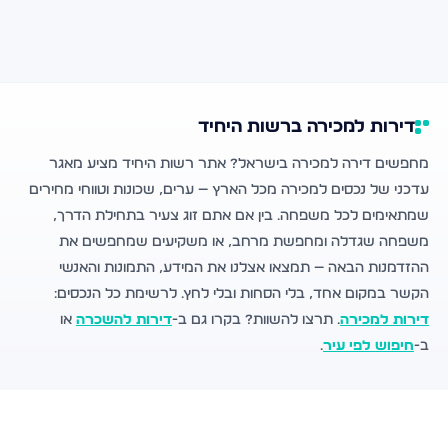
דירות למכירה ברשות היחיד
מחפשים דירה למכירה בישראל? אתר רשות היחיד מציע מאגר
עדכני של נכסים למכירה מכל הארץ — ערים, שכונות וטווחי מחירים
שמתאימים לכל משפחה. בין אם אתם זוג צעיר בתחילת הדרך,
משפחה שגדלה ומחפשת מרחב, או משקיעים שמחפשים את
ההזדמנות הבאה — תמצאו אצלנו את המידע, התמונות והאנשי
הקשר במקום אחד, בלי הסחות ובלי לחץ. לרשימת כל הנכסים:
דירות למכירה
. תרצו להשוות? בקרו גם ב-
דירות להשכרה
או
ב-
חיפוש לפי עיר
.