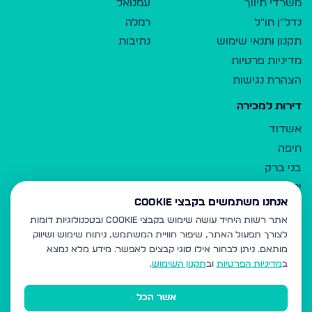
משרדי תיווך
עמנואל
נדל"ן חו"ל
רמלה
תקנון ותנאי שימוש
נתיבות
מדיניות פרטיות
הצהרת נגישות
דירות למכירה
אשדוד
חיפה
בני ברק
ירושלים
אנחנו משתמשים בקבצי Cookie
אלעד
אתר רשות היחיד עושה שימוש בקבצי Cookie ובטכנולוגיות דומות
גבעת זאב
לצורך תפעול האתר, שיפור חוויית המשתמש, ניתוח שימוש ושיווק
בית שמש
מותאם.
ניתן לבחור אילו סוגי קבצים לאפשר. מידע מלא נמצא
רכסים
ב
מדיניות הפרטיות
וב
תקנון השימוש
.
מודיעין עילית
אשר הכל
ביתר עילית