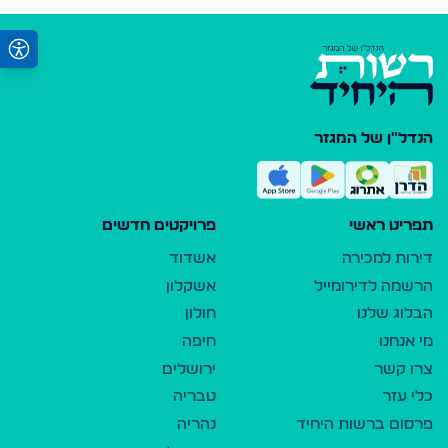
הנדל"ן של המגזר
תפריט ראשי
פרויקטים חדשים
דירות למכירה
אשדוד
הרשמה לדירומייל
אשקלון
הבלוג שלנו
חולון
מי אנחנו
חיפה
צרו קשר
ירושלים
כלי עזר
טבריה
פרסום ברשות היחיד
נהריה