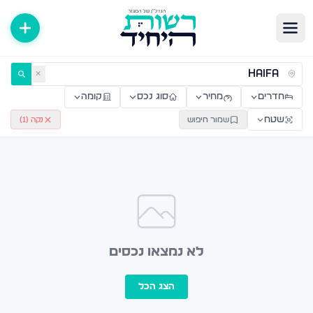
ירות למכירה ולהשכרה — רשות היחיד
✕
חדרים
מחיר
סוג נכס
קומה
שטח
שמור חיפוש
נקה (
1
)
לא נמצאו נכסים
הצג הכל