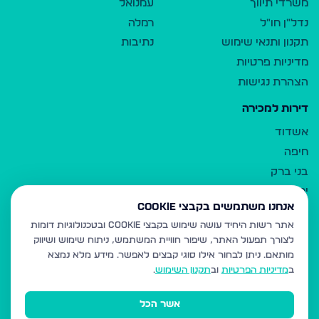
משרדי תיווך
עמנואל
נדל"ן חו"ל
רמלה
תקנון ותנאי שימוש
נתיבות
מדיניות פרטיות
הצהרת נגישות
דירות למכירה
אשדוד
חיפה
בני ברק
ירושלים
אנחנו משתמשים בקבצי Cookie
אלעד
אתר רשות היחיד עושה שימוש בקבצי Cookie ובטכנולוגיות דומות
גבעת זאב
לצורך תפעול האתר, שיפור חוויית המשתמש, ניתוח שימוש ושיווק
בית שמש
מותאם.
ניתן לבחור אילו סוגי קבצים לאפשר. מידע מלא נמצא
רכסים
ב
מדיניות הפרטיות
וב
תקנון השימוש
.
מודיעין עילית
אשר הכל
ביתר עילית