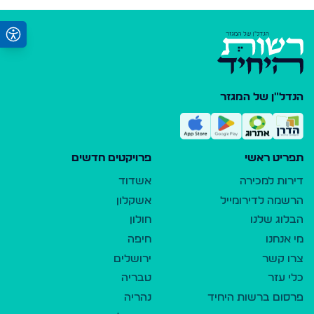
הנדל"ן של המגזר
תפריט ראשי
פרויקטים חדשים
דירות למכירה
אשדוד
הרשמה לדירומייל
אשקלון
הבלוג שלנו
חולון
מי אנחנו
חיפה
צרו קשר
ירושלים
כלי עזר
טבריה
פרסום ברשות היחיד
נהריה