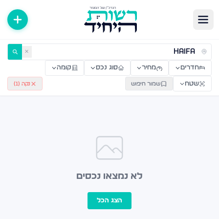
ירות למכירה ולהשכרה — רשות היחיד
✕
חדרים
מחיר
סוג נכס
קומה
שטח
שמור חיפוש
נקה (
1
)
לא נמצאו נכסים
הצג הכל