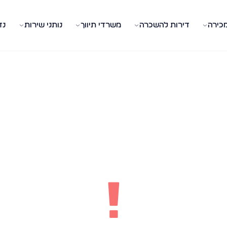
מכירה
דירות להשכרה
משרדי תיווך
נותני שירות
נד
!