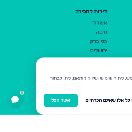
דירות למכירה
אשדוד
חיפה
בני ברק
ירושלים
אלעד
גבעת זאב
בית שמש
ניתן לבחור
רכסים
מודיעין עילית
כל אלו שאינם הכרחיים
אשר הכל
ביתר עילית