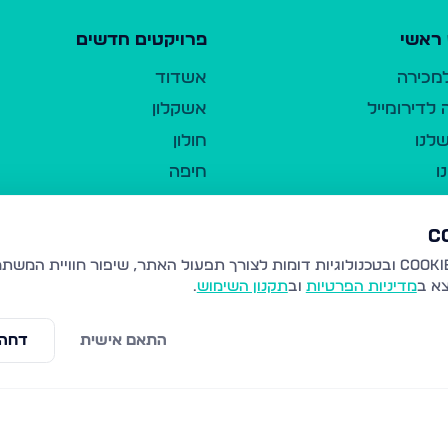
ראשי
פרויקטים חדשים
למכירה
אשדוד
לדירומייל
אשקלון
לנו
חולון
ו
חיפה
ר
ירושלים
טבריה
ברשות היחיד
נהריה
צא ב
מדיניות הפרטיות
וב
תקנון השימוש
.
יווך
עמנואל
ו"ל
רמלה
התאם אישית
דחה 
תנאי שימוש
נתיבות
 פרטיות
נגישות