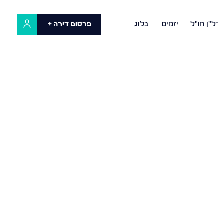
ל"ן חו"ל
יזמים
בלוג
פרסום דירה +