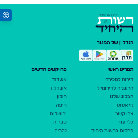
הנדל"ן של המגזר
תפריט ראשי
פרויקטים חדשים
דירות למכירה
אשדוד
הרשמה לדירומייל
אשקלון
הבלוג שלנו
חולון
מי אנחנו
חיפה
צרו קשר
ירושלים
כלי עזר
טבריה
פרסום ברשות היחיד
נהריה