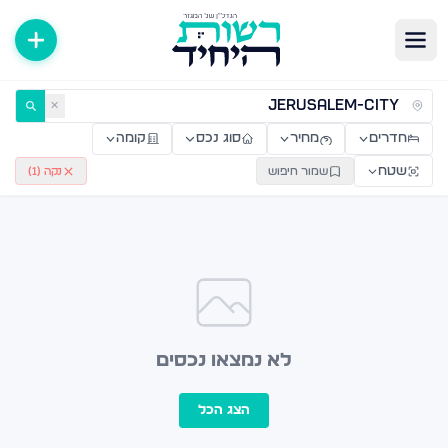
ירות למכירה ולהשכרה — רשות היחיד
✕
חדרים
מחיר
סוג נכס
קומה
שטח
שמור חיפוש
נקה (
1
)
לא נמצאו נכסים
הצג הכל