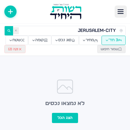
ירות למכירה ולהשכרה — רשות היחיד
✕
3 חד׳
מחיר
סוג נכס
קומה
שטח
שמור חיפוש
נקה (
2
)
לא נמצאו נכסים
הצג הכל