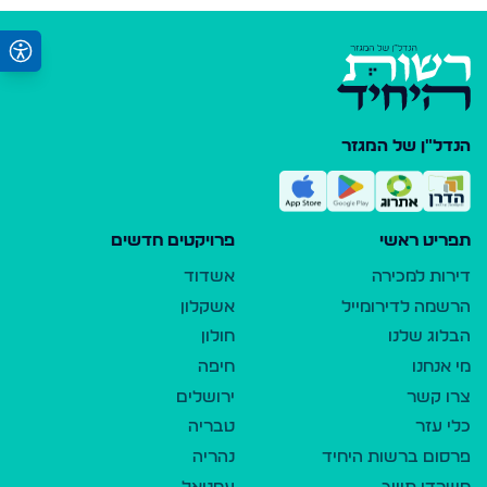
הנדל"ן של המגזר
תפריט ראשי
פרויקטים חדשים
דירות למכירה
אשדוד
הרשמה לדירומייל
אשקלון
הבלוג שלנו
חולון
מי אנחנו
חיפה
צרו קשר
ירושלים
כלי עזר
טבריה
פרסום ברשות היחיד
נהריה