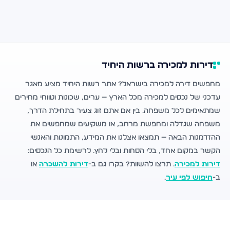
דירות למכירה ברשות היחיד
מחפשים דירה למכירה בישראל? אתר רשות היחיד מציע מאגר
עדכני של נכסים למכירה מכל הארץ — ערים, שכונות וטווחי מחירים
שמתאימים לכל משפחה. בין אם אתם זוג צעיר בתחילת הדרך,
משפחה שגדלה ומחפשת מרחב, או משקיעים שמחפשים את
ההזדמנות הבאה — תמצאו אצלנו את המידע, התמונות והאנשי
הקשר במקום אחד, בלי הסחות ובלי לחץ. לרשימת כל הנכסים:
דירות למכירה
. תרצו להשוות? בקרו גם ב-
דירות להשכרה
או
ב-
חיפוש לפי עיר
.