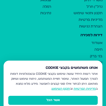
משרדי תיווך
עמנואל
נדל"ן חו"ל
רמלה
תקנון ותנאי שימוש
נתיבות
מדיניות פרטיות
הצהרת נגישות
דירות למכירה
אשדוד
חיפה
בני ברק
ירושלים
אנחנו משתמשים בקבצי Cookie
אלעד
אתר רשות היחיד עושה שימוש בקבצי Cookie ובטכנולוגיות דומות
גבעת זאב
לצורך תפעול האתר, שיפור חוויית המשתמש, ניתוח שימוש ושיווק
בית שמש
מותאם.
ניתן לבחור אילו סוגי קבצים לאפשר. מידע מלא נמצא
רכסים
ב
מדיניות הפרטיות
וב
תקנון השימוש
.
מודיעין עילית
אשר הכל
ביתר עילית