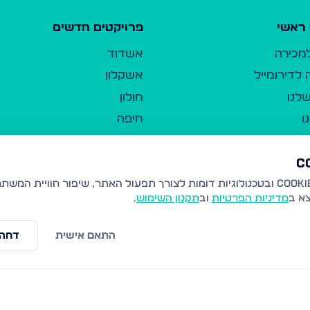
ראשי
פרויקטים חדשים
למכירה
אשדוד
לדירומייל
אשקלון
לנו
חולון
ו
חיפה
ר
ירושלים
טבריה
ברשות היחיד
נהריה
צא ב
מדיניות הפרטיות
וב
תקנון השימוש
.
יווך
עמנואל
ו"ל
רמלה
התאם אישית
דחה 
תנאי שימוש
נתיבות
 פרטיות
נגישות