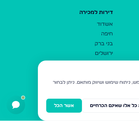
דירות למכירה
אשדוד
חיפה
בני ברק
ירושלים
אלעד
גבעת זאב
בית שמש
ניתן לבחור
רכסים
מודיעין עילית
כל אלו שאינם הכרחיים
אשר הכל
ביתר עילית