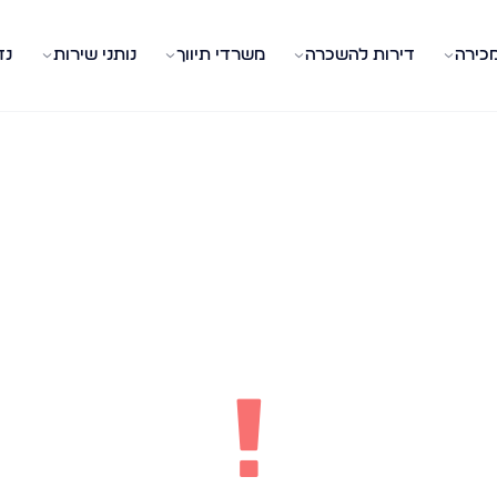
מכירה
דירות להשכרה
משרדי תיווך
נותני שירות
נד
!