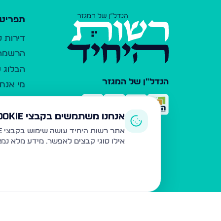
תפריט 
דירות 
הרשמה 
הבלוג ש
הנדל"ן של המגזר
מי אנחנ
צרו קש
כלי עזר
אנחנו משתמשים בקבצי Cookie
פרסום 
אתר רשות היחיד עושה שימוש בקבצי Cookie ובטכנולוגיות דומות לצורך תפעול האתר, שיפור חוויית המשתמש, ניתוח שימוש ושיווק מותאם.
אילו סוגי קבצים לאפשר. מידע מלא נמ
משרדי ת
נדל"ן ח
תקנון ו
מדיניות
הצהרת 