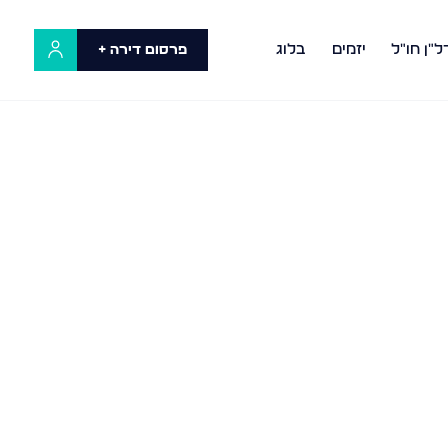
ל"ן חו"ל
יזמים
בלוג
פרסום דירה +