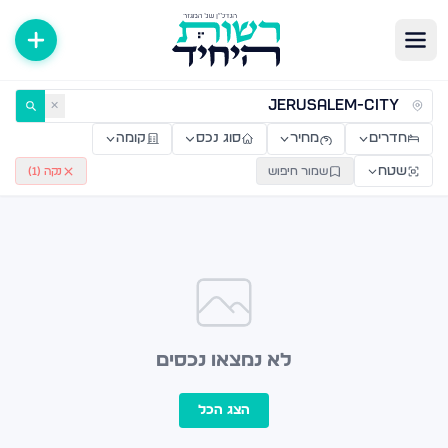
ירות למכירה ולהשכרה — רשות היחיד
✕
חדרים
מחיר
סוג נכס
קומה
שטח
שמור חיפוש
נקה (
1
)
לא נמצאו נכסים
הצג הכל