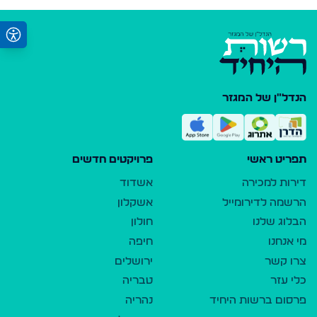
הנדל"ן של המגזר
תפריט ראשי
פרויקטים חדשים
דירות למכירה
אשדוד
הרשמה לדירומייל
אשקלון
הבלוג שלנו
חולון
מי אנחנו
חיפה
צרו קשר
ירושלים
כלי עזר
טבריה
פרסום ברשות היחיד
נהריה