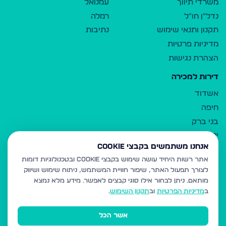
משרדי תיווך
עמנואל
נדל"ן חו"ל
רמלה
תקנון ותנאי שימוש
נתיבות
מדיניות פרטיות
הצהרת נגישות
דירות למכירה
אשדוד
חיפה
בני ברק
ירושלים
אנחנו משתמשים בקבצי Cookie
אלעד
אתר רשות היחיד עושה שימוש בקבצי Cookie ובטכנולוגיות דומות
גבעת זאב
לצורך תפעול האתר, שיפור חוויית המשתמש, ניתוח שימוש ושיווק
בית שמש
מותאם.
ניתן לבחור אילו סוגי קבצים לאפשר. מידע מלא נמצא
רכסים
ב
מדיניות הפרטיות
וב
תקנון השימוש
.
מודיעין עילית
אשר הכל
ביתר עילית