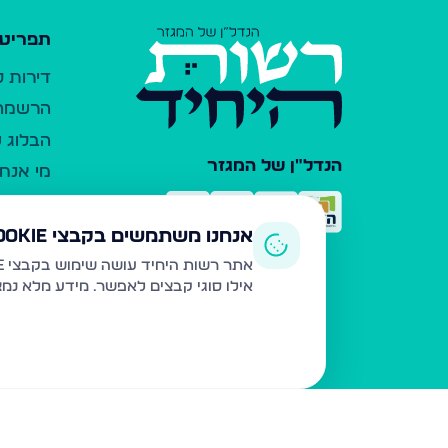
תפריט 
דירות 
הרשמה 
הבלוג ש
הנדל"ן של המגזר
מי אנחנ
צרו קש
כלי עזר
אנחנו משתמשים בקבצי Cookie
פרסום 
אתר רשות היחיד עושה שימוש בקבצי Cookie ובטכנולוגיות דומות לצורך תפעול האתר, שיפור חוויית המשתמש, ניתוח שימוש ושיווק מותאם.
אילו סוגי קבצים לאפשר. מידע מלא נמ
משרדי ת
נדל"ן ח
תקנון ו
מדיניות
הצהרת 