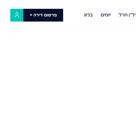
ל"ן חו"ל
יזמים
בלוג
פרסום דירה +