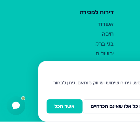
דירות למכירה
אשדוד
חיפה
בני ברק
ירושלים
אלעד
גבעת זאב
בית שמש
ניתן לבחור
רכסים
מודיעין עילית
כל אלו שאינם הכרחיים
אשר הכל
ביתר עילית