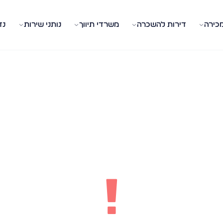
מכירה
דירות להשכרה
משרדי תיווך
נותני שירות
נד
!