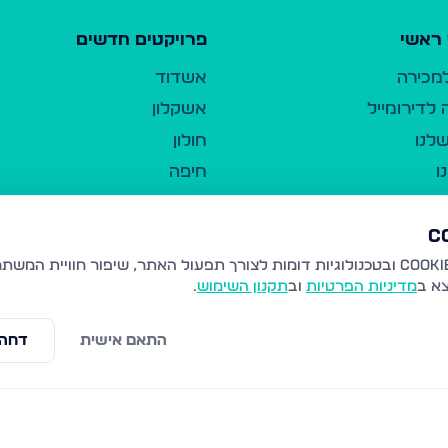
ראשי
פרויקטים חדשים
למכירה
אשדוד
לדירומייל
אשקלון
לנו
חולון
ו
חיפה
ר
ירושלים
טבריה
ברשות היחיד
נהריה
צא ב
מדיניות הפרטיות
וב
תקנון השימוש
.
יווך
עמנואל
ו"ל
רמלה
התאם אישית
דחה 
תנאי שימוש
נתיבות
 פרטיות
נגישות