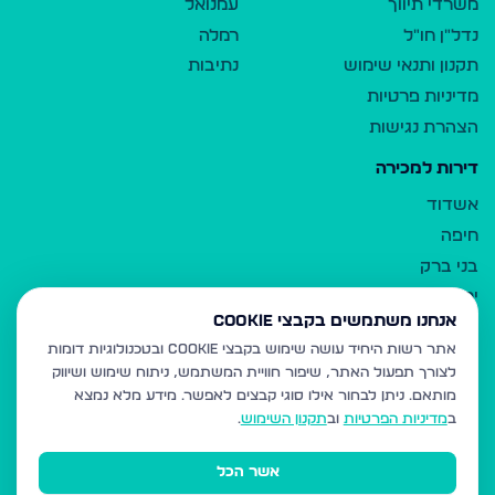
משרדי תיווך
עמנואל
נדל"ן חו"ל
רמלה
תקנון ותנאי שימוש
נתיבות
מדיניות פרטיות
הצהרת נגישות
דירות למכירה
אשדוד
חיפה
בני ברק
ירושלים
אנחנו משתמשים בקבצי Cookie
אלעד
אתר רשות היחיד עושה שימוש בקבצי Cookie ובטכנולוגיות דומות
גבעת זאב
לצורך תפעול האתר, שיפור חוויית המשתמש, ניתוח שימוש ושיווק
בית שמש
מותאם.
ניתן לבחור אילו סוגי קבצים לאפשר. מידע מלא נמצא
רכסים
ב
מדיניות הפרטיות
וב
תקנון השימוש
.
מודיעין עילית
אשר הכל
ביתר עילית