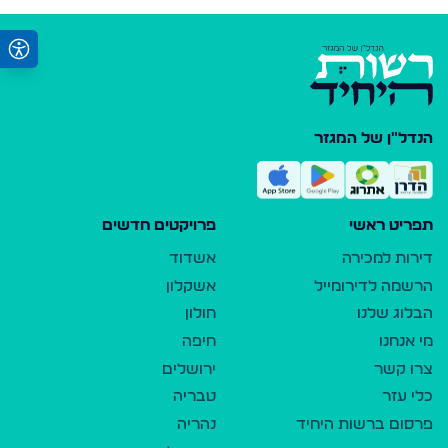
הנדל"ן של המגזר
תפריט ראשי
פרויקטים חדשים
דירות למכירה
אשדוד
הרשמה לדירומייל
אשקלון
הבלוג שלנו
חולון
מי אנחנו
חיפה
צרו קשר
ירושלים
כלי עזר
טבריה
פרסום ברשות היחיד
נהריה