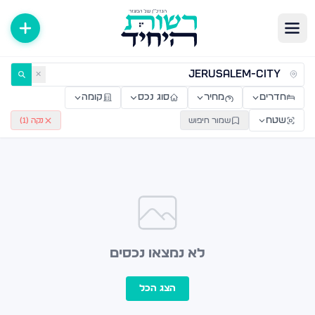
ירות למכירה ולהשכרה — רשות היחיד
✕
חדרים
מחיר
סוג נכס
קומה
שטח
שמור חיפוש
נקה (
1
)
לא נמצאו נכסים
הצג הכל