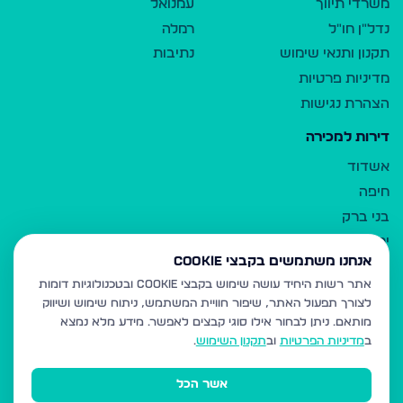
משרדי תיווך
עמנואל
נדל"ן חו"ל
רמלה
תקנון ותנאי שימוש
נתיבות
מדיניות פרטיות
הצהרת נגישות
דירות למכירה
אשדוד
חיפה
בני ברק
ירושלים
אנחנו משתמשים בקבצי Cookie
אלעד
אתר רשות היחיד עושה שימוש בקבצי Cookie ובטכנולוגיות דומות
גבעת זאב
לצורך תפעול האתר, שיפור חוויית המשתמש, ניתוח שימוש ושיווק
בית שמש
מותאם.
ניתן לבחור אילו סוגי קבצים לאפשר. מידע מלא נמצא
רכסים
ב
מדיניות הפרטיות
וב
תקנון השימוש
.
מודיעין עילית
אשר הכל
ביתר עילית