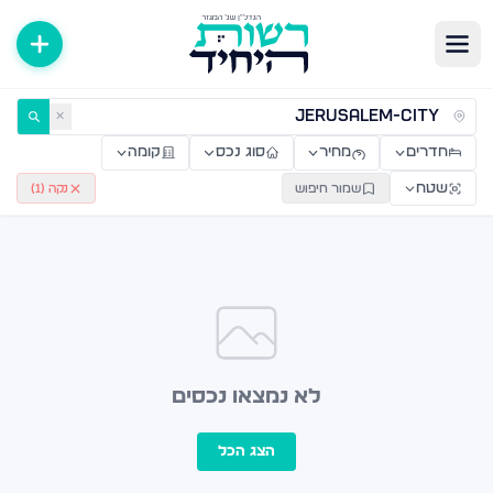
ירות למכירה ולהשכרה — רשות היחיד
✕
חדרים
מחיר
סוג נכס
קומה
שטח
שמור חיפוש
נקה (
1
)
לא נמצאו נכסים
הצג הכל