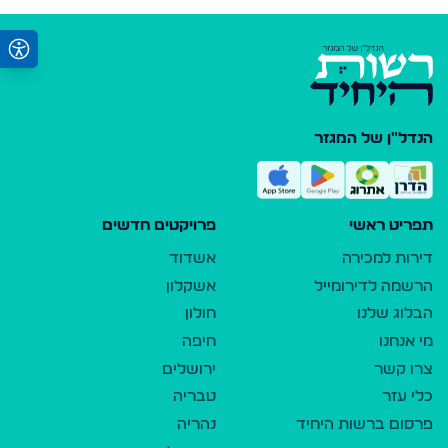
הנדל"ן של המגזר
תפריט ראשי
פרויקטים חדשים
דירות למכירה
אשדוד
הרשמה לדירומייל
אשקלון
הבלוג שלנו
חולון
מי אנחנו
חיפה
צרו קשר
ירושלים
כלי עזר
טבריה
פרסום ברשות היחיד
נהריה