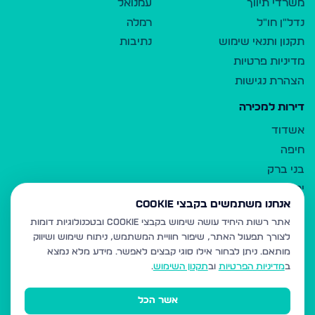
משרדי תיווך
עמנואל
נדל"ן חו"ל
רמלה
תקנון ותנאי שימוש
נתיבות
מדיניות פרטיות
הצהרת נגישות
דירות למכירה
אשדוד
חיפה
בני ברק
ירושלים
אנחנו משתמשים בקבצי Cookie
אלעד
אתר רשות היחיד עושה שימוש בקבצי Cookie ובטכנולוגיות דומות
גבעת זאב
לצורך תפעול האתר, שיפור חוויית המשתמש, ניתוח שימוש ושיווק
בית שמש
מותאם.
ניתן לבחור אילו סוגי קבצים לאפשר. מידע מלא נמצא
רכסים
ב
מדיניות הפרטיות
וב
תקנון השימוש
.
מודיעין עילית
אשר הכל
ביתר עילית