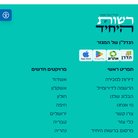
הנדל"ן של המגזר
תפריט ראשי
פרויקטים חדשים
דירות למכירה
אשדוד
הרשמה לדירומייל
אשקלון
הבלוג שלנו
חולון
מי אנחנו
חיפה
צרו קשר
ירושלים
כלי עזר
טבריה
פרסום ברשות היחיד
נהריה