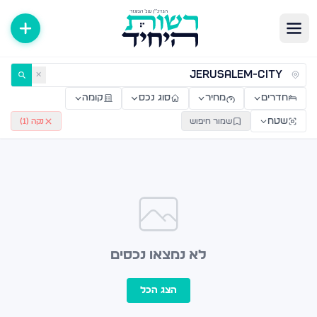
ירות למכירה ולהשכרה — רשות היחיד
✕
חדרים
מחיר
סוג נכס
קומה
שטח
שמור חיפוש
נקה (
1
)
לא נמצאו נכסים
הצג הכל