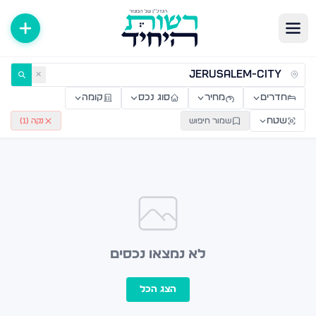
ירות למכירה ולהשכרה — רשות היחיד
✕
חדרים
מחיר
סוג נכס
קומה
שטח
שמור חיפוש
נקה (
1
)
לא נמצאו נכסים
הצג הכל