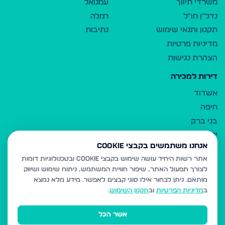
משרדי תיווך
עמנואל
נדל"ן חו"ל
רמלה
תקנון ותנאי שימוש
נתיבות
מדיניות פרטיות
הצהרת נגישות
דירות למכירה
אשדוד
חיפה
בני ברק
ירושלים
אנחנו משתמשים בקבצי Cookie
אלעד
אתר רשות היחיד עושה שימוש בקבצי Cookie ובטכנולוגיות דומות
גבעת זאב
לצורך תפעול האתר, שיפור חוויית המשתמש, ניתוח שימוש ושיווק
בית שמש
מותאם.
ניתן לבחור אילו סוגי קבצים לאפשר. מידע מלא נמצא
רכסים
ב
מדיניות הפרטיות
וב
תקנון השימוש
.
מודיעין עילית
אשר הכל
ביתר עילית