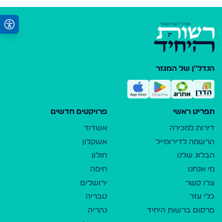
הנדל"ן של המגזר
תפריט ראשי
פרויקטים חדשים
דירות למכירה
אשדוד
הרשמה לדירומייל
אשקלון
הבלוג שלנו
חולון
מי אנחנו
חיפה
צרו קשר
ירושלים
כלי עזר
טבריה
פרסום ברשות היחיד
נהריה