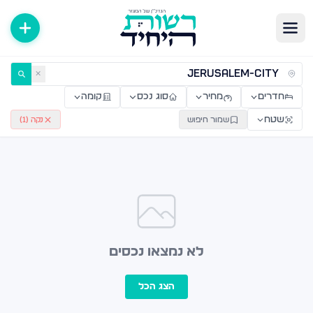
ירות למכירה ולהשכרה — רשות היחיד
✕
חדרים
מחיר
סוג נכס
קומה
שטח
שמור חיפוש
נקה (
1
)
לא נמצאו נכסים
הצג הכל