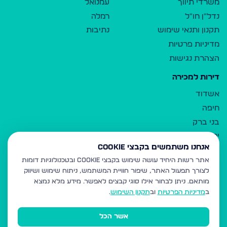
משרדי תיווך
עמנואל
נדל"ן חו"ל
רמלה
תקנון ותנאי שימוש
נתיבות
מדיניות פרטיות
הצהרת נגישות
דירות למכירה
אשדוד
חיפה
בני ברק
ירושלים
אנחנו משתמשים בקבצי Cookie
אלעד
אתר רשות היחיד עושה שימוש בקבצי Cookie ובטכנולוגיות דומות
גבעת זאב
לצורך תפעול האתר, שיפור חוויית המשתמש, ניתוח שימוש ושיווק
בית שמש
מותאם.
ניתן לבחור אילו סוגי קבצים לאפשר. מידע מלא נמצא
רכסים
ב
מדיניות הפרטיות
וב
תקנון השימוש
.
מודיעין עילית
אשר הכל
ביתר עילית