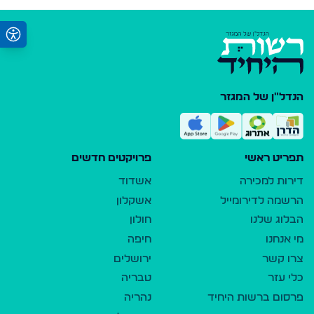
הנדל"ן של המגזר
תפריט ראשי
פרויקטים חדשים
דירות למכירה
אשדוד
הרשמה לדירומייל
אשקלון
הבלוג שלנו
חולון
מי אנחנו
חיפה
צרו קשר
ירושלים
כלי עזר
טבריה
פרסום ברשות היחיד
נהריה