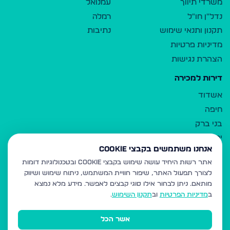
משרדי תיווך
עמנואל
נדל"ן חו"ל
רמלה
תקנון ותנאי שימוש
נתיבות
מדיניות פרטיות
הצהרת נגישות
דירות למכירה
אשדוד
חיפה
בני ברק
ירושלים
אנחנו משתמשים בקבצי Cookie
אלעד
אתר רשות היחיד עושה שימוש בקבצי Cookie ובטכנולוגיות דומות
גבעת זאב
לצורך תפעול האתר, שיפור חוויית המשתמש, ניתוח שימוש ושיווק
בית שמש
מותאם.
ניתן לבחור אילו סוגי קבצים לאפשר. מידע מלא נמצא
רכסים
ב
מדיניות הפרטיות
וב
תקנון השימוש
.
מודיעין עילית
אשר הכל
ביתר עילית