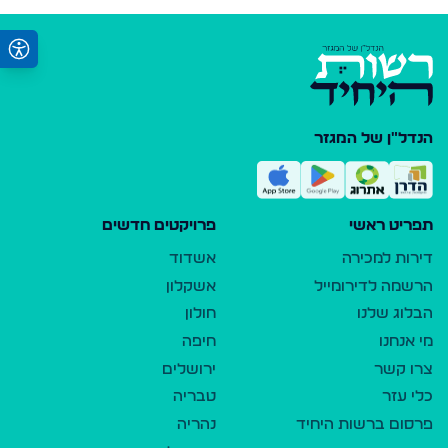
הנדל"ן של המגזר
תפריט ראשי
פרויקטים חדשים
דירות למכירה
אשדוד
הרשמה לדירומייל
אשקלון
הבלוג שלנו
חולון
מי אנחנו
חיפה
צרו קשר
ירושלים
כלי עזר
טבריה
פרסום ברשות היחיד
נהריה