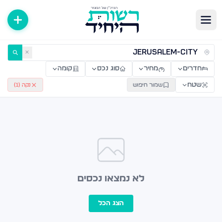
ירות למכירה ולהשכרה — רשות היחיד
✕
חדרים
מחיר
סוג נכס
קומה
שטח
שמור חיפוש
נקה (
1
)
לא נמצאו נכסים
הצג הכל