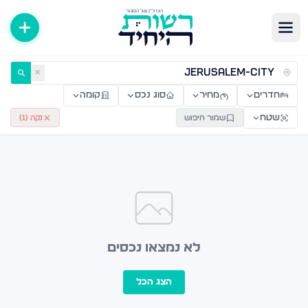
ירות למכירה ולהשכרה — רשות היחיד
✕
חדרים
מחיר
סוג נכס
קומה
שטח
שמור חיפוש
נקה (
1
)
לא נמצאו נכסים
הצג הכל