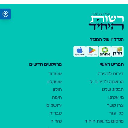
הנדל"ן של המגזר
תפריט ראשי
פרויקטים חדשים
דירות למכירה
אשדוד
הרשמה לדירומייל
אשקלון
הבלוג שלנו
חולון
מי אנחנו
חיפה
צרו קשר
ירושלים
כלי עזר
טבריה
פרסום ברשות היחיד
נהריה