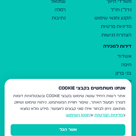
משרדי תיווך
עמנואל
נדל"ן חו"ל
רמלה
תקנון ותנאי שימוש
נתיבות
מדיניות פרטיות
הצהרת נגישות
דירות למכירה
אשדוד
חיפה
בני ברק
ירושלים
אנחנו משתמשים בקבצי Cookie
אלעד
אתר רשות היחיד עושה שימוש בקבצי Cookie ובטכנולוגיות דומות
גבעת זאב
לצורך תפעול האתר, שיפור חוויית המשתמש, ניתוח שימוש ושיווק
בית שמש
מותאם.
ניתן לבחור אילו סוגי קבצים לאפשר. מידע מלא נמצא
רכסים
ב
מדיניות הפרטיות
וב
תקנון השימוש
.
מודיעין עילית
אשר הכל
ביתר עילית