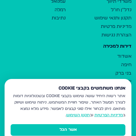
משרדי תיווך
עמנואל
נדל"ן חו"ל
רמלה
תקנון ותנאי שימוש
נתיבות
מדיניות פרטיות
הצהרת נגישות
דירות למכירה
אשדוד
חיפה
בני ברק
ירושלים
אנחנו משתמשים בקבצי Cookie
אלעד
אתר רשות היחיד עושה שימוש בקבצי Cookie ובטכנולוגיות דומות
גבעת זאב
לצורך תפעול האתר, שיפור חוויית המשתמש, ניתוח שימוש ושיווק
בית שמש
מותאם.
ניתן לבחור אילו סוגי קבצים לאפשר. מידע מלא נמצא
רכסים
ב
מדיניות הפרטיות
וב
תקנון השימוש
.
מודיעין עילית
אשר הכל
ביתר עילית