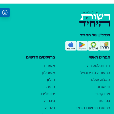
הנדל"ן של המגזר
תפריט ראשי
פרויקטים חדשים
דירות למכירה
אשדוד
הרשמה לדירומייל
אשקלון
הבלוג שלנו
חולון
מי אנחנו
חיפה
צרו קשר
ירושלים
כלי עזר
טבריה
פרסום ברשות היחיד
נהריה