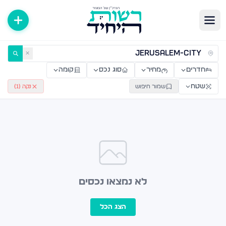
ירות למכירה ולהשכרה — רשות היחיד
✕
חדרים
מחיר
סוג נכס
קומה
שטח
שמור חיפוש
נקה (
1
)
לא נמצאו נכסים
הצג הכל