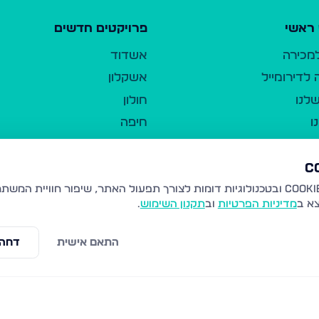
ראשי
פרויקטים חדשים
למכירה
אשדוד
לדירומייל
אשקלון
לנו
חולון
ו
חיפה
ר
ירושלים
טבריה
ברשות היחיד
נהריה
צא ב
מדיניות הפרטיות
וב
תקנון השימוש
.
יווך
עמנואל
ו"ל
רמלה
התאם אישית
דחה 
תנאי שימוש
נתיבות
 פרטיות
נגישות