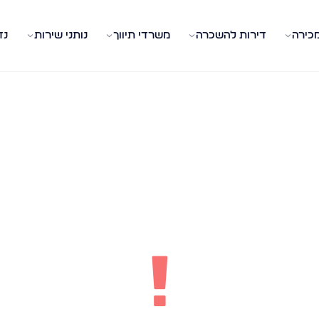
מכירה
דירות להשכרה
משרדי תיווך
נותני שירות
נד
!