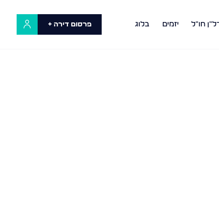
ל"ן חו"ל
יזמים
בלוג
פרסום דירה +