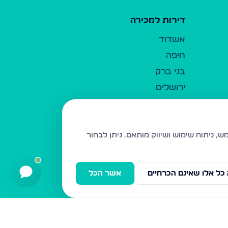
דירות למכירה
אשדוד
חיפה
בני ברק
ירושלים
אלעד
גבעת זאב
בית שמש
ניתן לבחור
רכסים
מודיעין עילית
כל אלו שאינם הכרחיים
אשר הכל
ביתר עילית