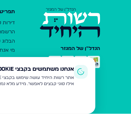
תפריט 
דירות 
הרשמה 
הבלוג ש
הנדל"ן של המגזר
מי אנחנ
צרו קש
כלי עזר
אנחנו משתמשים בקבצי Cookie
פרסום 
אתר רשות היחיד עושה שימוש בקבצי Cookie ובטכנולוגיות דומות לצורך תפעול האתר, שיפור חוויית המשתמש, ניתוח שימוש ושיווק מותאם.
אילו סוגי קבצים לאפשר. מידע מלא נמ
משרדי ת
נדל"ן ח
תקנון ו
מדיניות
הצהרת 