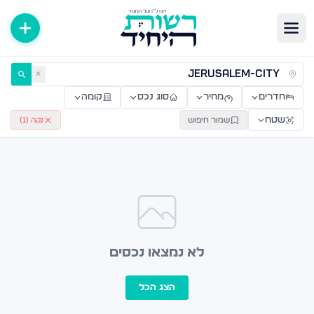
ירות למכירה ולהשכרה — רשות היחיד
✕
חדרים
מחיר
סוג נכס
קומה
שטח
שמור חיפוש
נקה (
1
)
לא נמצאו נכסים
הצג הכל