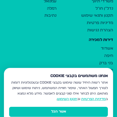
משרדי תיווך
עמנואל
נדל"ן חו"ל
רמלה
תקנון ותנאי שימוש
נתיבות
מדיניות פרטיות
הצהרת נגישות
דירות למכירה
אשדוד
חיפה
בני ברק
ירושלים
אנחנו משתמשים בקבצי Cookie
אלעד
אתר רשות היחיד עושה שימוש בקבצי Cookie ובטכנולוגיות דומות
גבעת זאב
לצורך תפעול האתר, שיפור חוויית המשתמש, ניתוח שימוש ושיווק
בית שמש
מותאם.
ניתן לבחור אילו סוגי קבצים לאפשר. מידע מלא נמצא
רכסים
ב
מדיניות הפרטיות
וב
תקנון השימוש
.
מודיעין עילית
אשר הכל
ביתר עילית