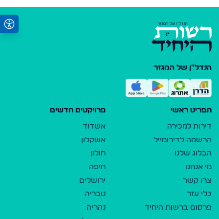
הנדל"ן של המגזר
תפריט ראשי
פרויקטים חדשים
דירות למכירה
אשדוד
הרשמה לדירומייל
אשקלון
הבלוג שלנו
חולון
מי אנחנו
חיפה
צרו קשר
ירושלים
כלי עזר
טבריה
פרסום ברשות היחיד
נהריה