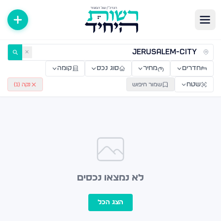
ירות למכירה ולהשכרה — רשות היחיד
✕
חדרים
מחיר
סוג נכס
קומה
שטח
שמור חיפוש
נקה (
1
)
לא נמצאו נכסים
הצג הכל