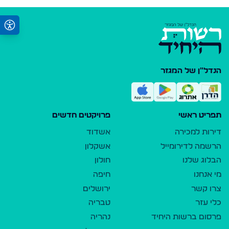
הנדל"ן של המגזר
תפריט ראשי
פרויקטים חדשים
דירות למכירה
אשדוד
הרשמה לדירומייל
אשקלון
הבלוג שלנו
חולון
מי אנחנו
חיפה
צרו קשר
ירושלים
כלי עזר
טבריה
פרסום ברשות היחיד
נהריה