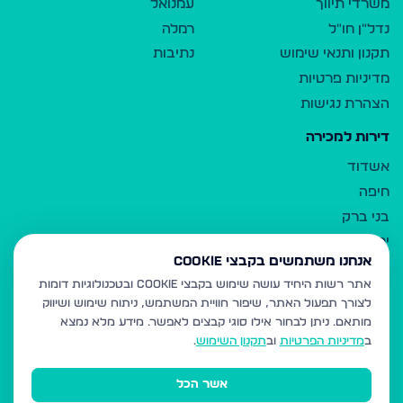
משרדי תיווך
עמנואל
נדל"ן חו"ל
רמלה
תקנון ותנאי שימוש
נתיבות
מדיניות פרטיות
הצהרת נגישות
דירות למכירה
אשדוד
חיפה
בני ברק
ירושלים
אנחנו משתמשים בקבצי Cookie
אלעד
אתר רשות היחיד עושה שימוש בקבצי Cookie ובטכנולוגיות דומות
גבעת זאב
לצורך תפעול האתר, שיפור חוויית המשתמש, ניתוח שימוש ושיווק
בית שמש
מותאם.
ניתן לבחור אילו סוגי קבצים לאפשר. מידע מלא נמצא
רכסים
ב
מדיניות הפרטיות
וב
תקנון השימוש
.
מודיעין עילית
אשר הכל
ביתר עילית