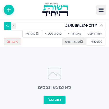
ירות למכירה ולהשכרה — רשות היחיד
✕
חדרים
מחיר
סוג נכס
קומה
שטח
שמור חיפוש
נקה (
1
)
לא נמצאו נכסים
הצג הכל