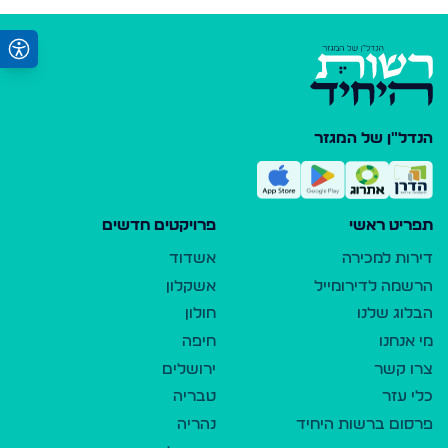
הנדל"ן של המגזר
תפריט ראשי
פרויקטים חדשים
דירות למכירה
אשדוד
הרשמה לדירומייל
אשקלון
הבלוג שלנו
חולון
מי אנחנו
חיפה
צרו קשר
ירושלים
כלי עזר
טבריה
פרסום ברשות היחיד
נהריה