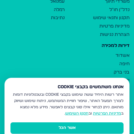
משרדי תיווך
עמנואל
נדל"ן חו"ל
רמלה
תקנון ותנאי שימוש
נתיבות
מדיניות פרטיות
הצהרת נגישות
דירות למכירה
אשדוד
חיפה
בני ברק
ירושלים
אנחנו משתמשים בקבצי Cookie
אלעד
אתר רשות היחיד עושה שימוש בקבצי Cookie ובטכנולוגיות דומות
גבעת זאב
לצורך תפעול האתר, שיפור חוויית המשתמש, ניתוח שימוש ושיווק
בית שמש
מותאם.
ניתן לבחור אילו סוגי קבצים לאפשר. מידע מלא נמצא
רכסים
ב
מדיניות הפרטיות
וב
תקנון השימוש
.
מודיעין עילית
אשר הכל
ביתר עילית