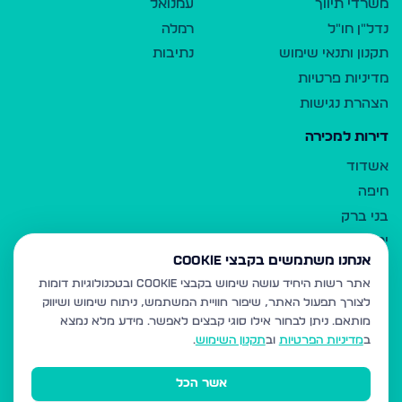
משרדי תיווך
עמנואל
נדל"ן חו"ל
רמלה
תקנון ותנאי שימוש
נתיבות
מדיניות פרטיות
הצהרת נגישות
דירות למכירה
אשדוד
חיפה
בני ברק
ירושלים
אנחנו משתמשים בקבצי Cookie
אלעד
אתר רשות היחיד עושה שימוש בקבצי Cookie ובטכנולוגיות דומות
גבעת זאב
לצורך תפעול האתר, שיפור חוויית המשתמש, ניתוח שימוש ושיווק
בית שמש
מותאם.
ניתן לבחור אילו סוגי קבצים לאפשר. מידע מלא נמצא
רכסים
ב
מדיניות הפרטיות
וב
תקנון השימוש
.
מודיעין עילית
אשר הכל
ביתר עילית