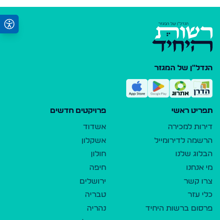
הנדל"ן של המגזר
תפריט ראשי
פרויקטים חדשים
דירות למכירה
אשדוד
הרשמה לדירומייל
אשקלון
הבלוג שלנו
חולון
מי אנחנו
חיפה
צרו קשר
ירושלים
כלי עזר
טבריה
פרסום ברשות היחיד
נהריה