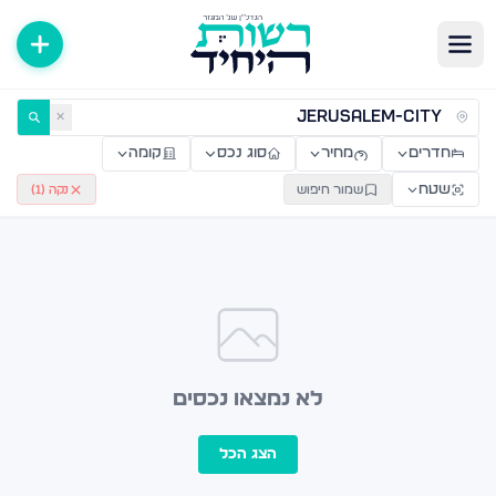
ירות למכירה ולהשכרה — רשות היחיד
✕
חדרים
מחיר
סוג נכס
קומה
שטח
שמור חיפוש
נקה (
1
)
לא נמצאו נכסים
הצג הכל