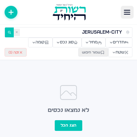
ירות למכירה ולהשכרה — רשות היחיד
✕
חדרים
מחיר
סוג נכס
קומה
שטח
שמור חיפוש
נקה (
1
)
לא נמצאו נכסים
הצג הכל