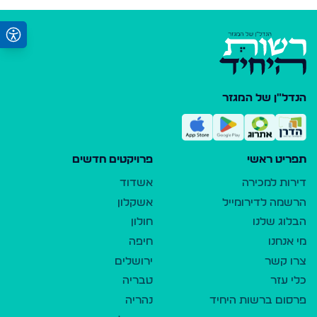
הנדל"ן של המגזר
תפריט ראשי
פרויקטים חדשים
דירות למכירה
אשדוד
הרשמה לדירומייל
אשקלון
הבלוג שלנו
חולון
מי אנחנו
חיפה
צרו קשר
ירושלים
כלי עזר
טבריה
פרסום ברשות היחיד
נהריה