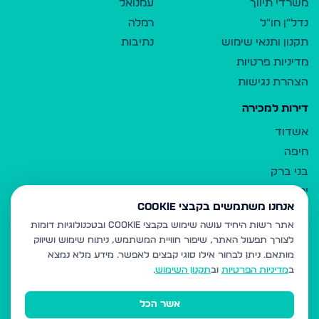
משרדי תיווך
עמנואל
נדל"ן חו"ל
רמלה
תקנון ותנאי שימוש
נתיבות
מדיניות פרטיות
הצהרת נגישות
דירות למכירה
אשדוד
חיפה
בני ברק
ירושלים
אנחנו משתמשים בקבצי Cookie
אלעד
אתר רשות היחיד עושה שימוש בקבצי Cookie ובטכנולוגיות דומות
גבעת זאב
לצורך תפעול האתר, שיפור חוויית המשתמש, ניתוח שימוש ושיווק
בית שמש
מותאם.
ניתן לבחור אילו סוגי קבצים לאפשר. מידע מלא נמצא
רכסים
ב
מדיניות הפרטיות
וב
תקנון השימוש
.
מודיעין עילית
אשר הכל
ביתר עילית