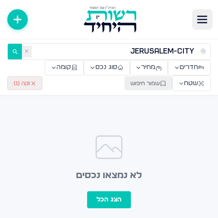
ירות למכירה ולהשכרה — רשות היחיד
✕
חדרים
מחיר
סוג נכס
קומה
שטח
שמור חיפוש
נקה (
1
)
לא נמצאו נכסים
הצג הכל