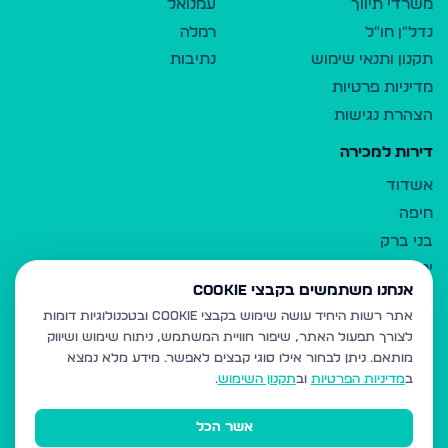
משרדי תיווך
עמנואל
נדל"ן חו"ל
רמלה
תקנון ותנאי שימוש
נתיבות
מדיניות פרטיות
הצהרת נגישות
דירות למכירה
אשדוד
חיפה
בני ברק
ירושלים
אנחנו משתמשים בקבצי Cookie
אלעד
אתר רשות היחיד עושה שימוש בקבצי Cookie ובטכנולוגיות דומות
גבעת זאב
לצורך תפעול האתר, שיפור חוויית המשתמש, ניתוח שימוש ושיווק
בית שמש
מותאם.
ניתן לבחור אילו סוגי קבצים לאפשר. מידע מלא נמצא
רכסים
ב
מדיניות הפרטיות
וב
תקנון השימוש
.
מודיעין עילית
אשר הכל
ביתר עילית