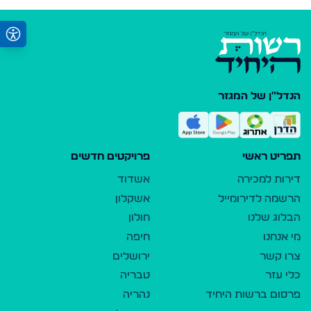
הנדל"ן של המגזר
תפריט ראשי
פרויקטים חדשים
דירות למכירה
אשדוד
הרשמה לדירומייל
אשקלון
הבלוג שלנו
חולון
מי אנחנו
חיפה
צרו קשר
ירושלים
כלי עזר
טבריה
פרסום ברשות היחיד
נהריה