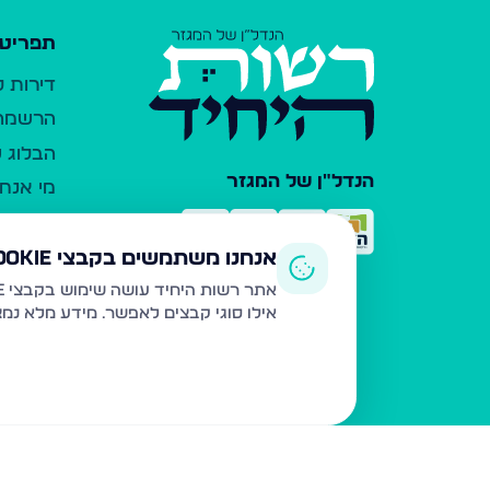
תפריט 
דירות 
הרשמה 
הבלוג ש
הנדל"ן של המגזר
מי אנחנ
צרו קש
כלי עזר
אנחנו משתמשים בקבצי Cookie
פרסום 
אתר רשות היחיד עושה שימוש בקבצי Cookie ובטכנולוגיות דומות לצורך תפעול האתר, שיפור חוויית המשתמש, ניתוח שימוש ושיווק מותאם.
אילו סוגי קבצים לאפשר. מידע מלא נמ
משרדי ת
נדל"ן ח
תקנון ו
מדיניות
הצהרת 