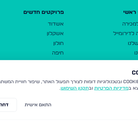
ראשי
פרויקטים חדשים
למכירה
אשדוד
לדירומייל
אשקלון
לנו
חולון
ו
חיפה
ר
ירושלים
טבריה
ברשות היחיד
נהריה
צא ב
מדיניות הפרטיות
וב
תקנון השימוש
.
יווך
עמנואל
ו"ל
רמלה
התאם אישית
דחה 
תנאי שימוש
נתיבות
 פרטיות
נגישות