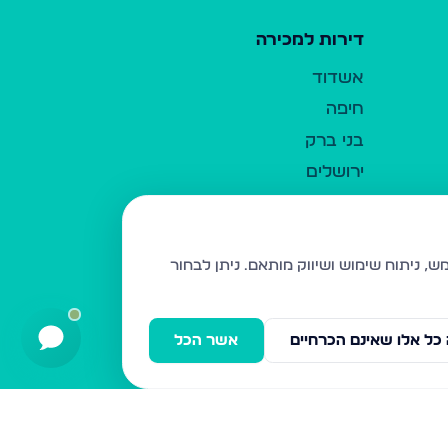
דירות למכירה
אשדוד
חיפה
בני ברק
ירושלים
אלעד
גבעת זאב
בית שמש
ניתן לבחור
רכסים
מודיעין עילית
כל אלו שאינם הכרחיים
אשר הכל
ביתר עילית