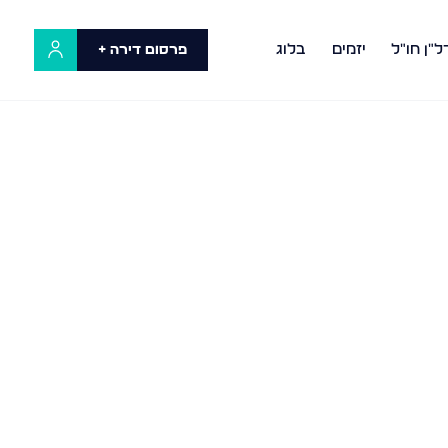
ל"ן חו"ל
יזמים
בלוג
פרסום דירה +