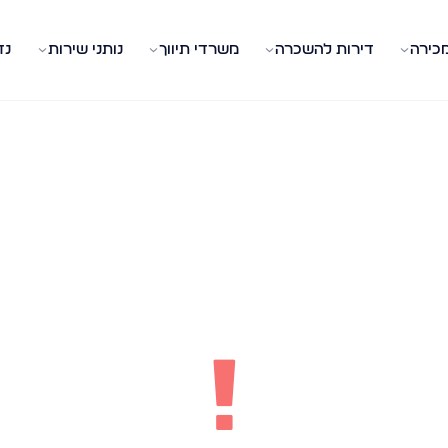
מכירה
דירות להשכרה
משרדי תיווך
נותני שירות
נד
!