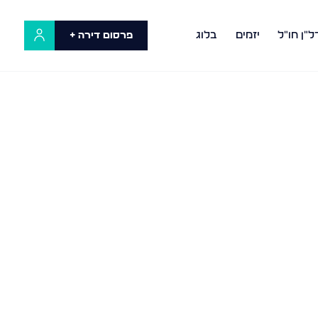
ל"ן חו"ל
יזמים
בלוג
פרסום דירה +