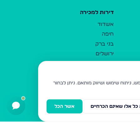
דירות למכירה
אשדוד
חיפה
בני ברק
ירושלים
אלעד
גבעת זאב
בית שמש
ניתן לבחור
רכסים
מודיעין עילית
כל אלו שאינם הכרחיים
אשר הכל
ביתר עילית