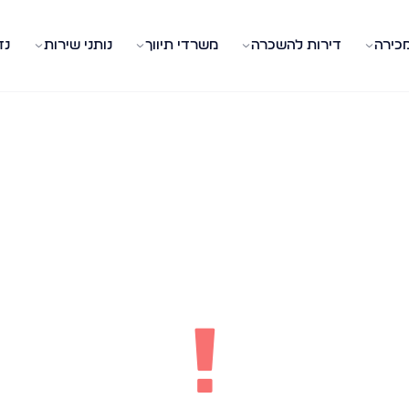
מכירה
דירות להשכרה
משרדי תיווך
נותני שירות
נד
!