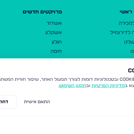
ראשי
פרויקטים חדשים
למכירה
אשדוד
לדירומייל
אשקלון
לנו
חולון
ו
חיפה
ר
ירושלים
טבריה
ברשות היחיד
נהריה
צא ב
מדיניות הפרטיות
וב
תקנון השימוש
.
יווך
עמנואל
ו"ל
רמלה
התאם אישית
דחה 
תנאי שימוש
נתיבות
 פרטיות
נגישות