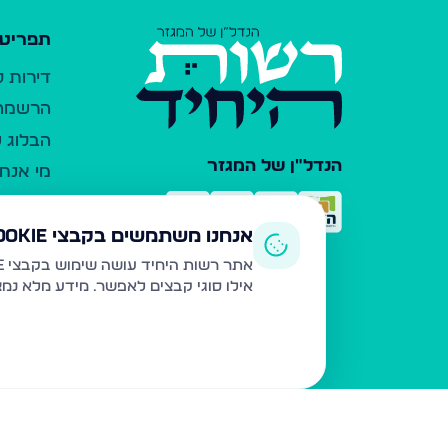
תפריט 
דירות 
הרשמה 
הבלוג ש
הנדל"ן של המגזר
מי אנחנ
צרו קש
כלי עזר
אנחנו משתמשים בקבצי Cookie
פרסום 
אתר רשות היחיד עושה שימוש בקבצי Cookie ובטכנולוגיות דומות לצורך תפעול האתר, שיפור חוויית המשתמש, ניתוח שימוש ושיווק מותאם.
אילו סוגי קבצים לאפשר. מידע מלא נמ
משרדי ת
נדל"ן ח
תקנון ו
מדיניות
הצהרת 