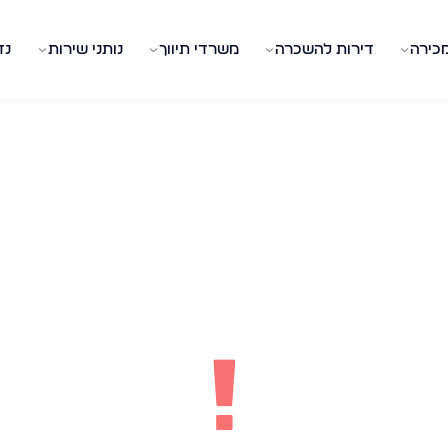
מכירה
דירות להשכרה
משרדי תיווך
נותני שירות
נד
!