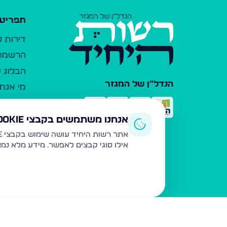
תפריט 
דירות 
הרשמה 
הבלוג ש
הנדל"ן של המגזר
מי אנחנ
צרו קש
כלי עזר
אנחנו משתמשים בקבצי Cookie
פרסום 
אתר רשות היחיד עושה שימוש בקבצי Cookie ובטכנולוגיות דומות לצורך תפעול האתר, שיפור חוויית המשתמש, ניתוח שימוש ושיווק מותאם.
אילו סוגי קבצים לאפשר. מידע מלא נמ
משרדי ת
נדל"ן ח
תקנון ו
מדיניות
הצהרת 