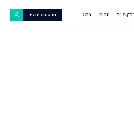
ל"ן חו"ל
יזמים
בלוג
פרסום דירה +