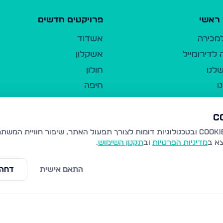
ראשי
פרויקטים חדשים
למכירה
אשדוד
לדירומייל
אשקלון
לנו
חולון
ו
חיפה
ר
ירושלים
טבריה
ברשות היחיד
נהריה
צא ב
מדיניות הפרטיות
וב
תקנון השימוש
.
יווך
עמנואל
ו"ל
רמלה
התאם אישית
דחה 
תנאי שימוש
נתיבות
 פרטיות
נגישות