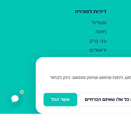
דירות למכירה
אשדוד
חיפה
בני ברק
ירושלים
אלעד
גבעת זאב
בית שמש
ניתן לבחור
רכסים
מודיעין עילית
כל אלו שאינם הכרחיים
אשר הכל
ביתר עילית