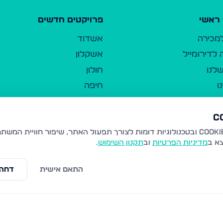
ראשי
פרויקטים חדשים
למכירה
אשדוד
לדירומייל
אשקלון
לנו
חולון
ו
חיפה
ר
ירושלים
טבריה
ברשות היחיד
נהריה
צא ב
מדיניות הפרטיות
וב
תקנון השימוש
.
יווך
עמנואל
ו"ל
רמלה
התאם אישית
דחה 
תנאי שימוש
נתיבות
 פרטיות
נגישות