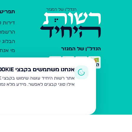
תפריט 
דירות 
הרשמה 
הבלוג ש
הנדל"ן של המגזר
מי אנחנ
צרו קש
כלי עזר
אנחנו משתמשים בקבצי Cookie
פרסום 
אתר רשות היחיד עושה שימוש בקבצי Cookie ובטכנולוגיות דומות לצורך תפעול האתר, שיפור חוויית המשתמש, ניתוח שימוש ושיווק מותאם.
אילו סוגי קבצים לאפשר. מידע מלא נמ
משרדי ת
נדל"ן ח
תקנון ו
מדיניות
הצהרת 