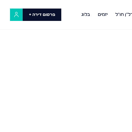
ל"ן חו"ל
יזמים
בלוג
פרסום דירה +