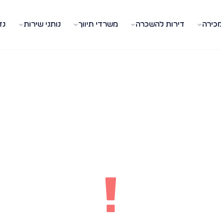
מכירה
דירות להשכרה
משרדי תיווך
נותני שירות
נד
!