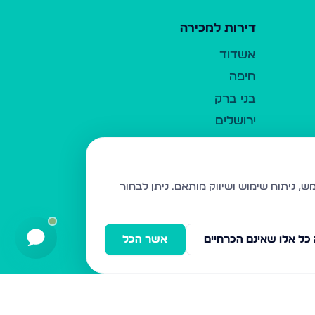
דירות למכירה
אשדוד
חיפה
בני ברק
ירושלים
אלעד
גבעת זאב
בית שמש
ניתן לבחור
רכסים
מודיעין עילית
כל אלו שאינם הכרחיים
אשר הכל
ביתר עילית