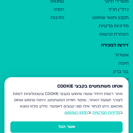
משרדי תיווך
עמנואל
נדל"ן חו"ל
רמלה
תקנון ותנאי שימוש
נתיבות
מדיניות פרטיות
הצהרת נגישות
דירות למכירה
אשדוד
חיפה
בני ברק
ירושלים
אנחנו משתמשים בקבצי Cookie
אלעד
אתר רשות היחיד עושה שימוש בקבצי Cookie ובטכנולוגיות דומות
גבעת זאב
לצורך תפעול האתר, שיפור חוויית המשתמש, ניתוח שימוש ושיווק
בית שמש
מותאם.
ניתן לבחור אילו סוגי קבצים לאפשר. מידע מלא נמצא
רכסים
ב
מדיניות הפרטיות
וב
תקנון השימוש
.
מודיעין עילית
אשר הכל
ביתר עילית