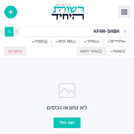
ירות למכירה ולהשכרה — רשות היחיד
✕
חדרים
מחיר
סוג נכס
קומה
שטח
שמור חיפוש
נקה (
1
)
לא נמצאו נכסים
הצג הכל