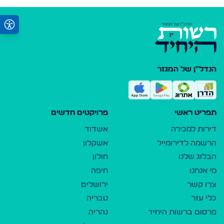
הנדל"ן של המגזר
תפריט ראשי
פרויקטים חדשים
דירות למכירה
אשדוד
הרשמה לדירומייל
אשקלון
הבלוג שלנו
חולון
מי אנחנו
חיפה
צרו קשר
ירושלים
כלי עזר
טבריה
פרסום ברשות היחיד
נהריה